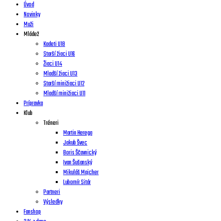
Úvod
Novinky
Muži
Mládež
Kadeti U18
Starší žiaci U16
Žiaci U14
Mladší žiaci U13
Starší minižiaci U12
Mladší minižiaci U11
Prípravka
Klub
Tréneri
Martin Herega
Jakub Švec
Boris Ščavnický
Ivan Šušanský
Mikuláš Majcher
Lubomír Sitár
Partneri
Výsledky
Fanshop