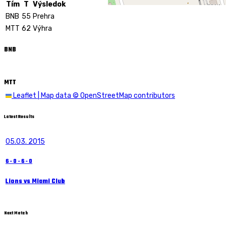
Tím
T
Výsledok
BNB
55
Prehra
MTT
62
Výhra
BNB
MTT
Leaflet
|
Map data ©
OpenStreetMap
contributors
Latest Results
05.03. 2015
6
-
0
-
6
-
0
Lions vs Miami Club
Next Match