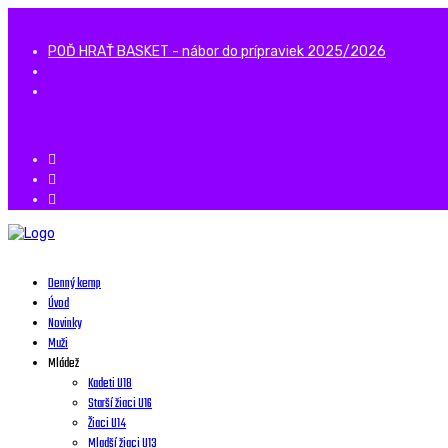
POĎ HRAŤ BASKET - nábor do prípraviek 2025/2026
Denný kemp
Úvod
Novinky
Muži
Mládež
Kadeti U18
Starší žiaci U16
Žiaci U14
Mladší žiaci U13