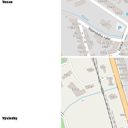
Venue
Výsledky