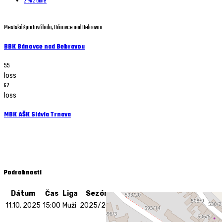
2 % z dane
Mestská športová hala, Bánovce nad Bebravou
BBK Bánovce nad Bebravou
55
loss
62
loss
MBK AŠK Slávia Trnava
Muži - 11.10. 2025 - 15:00
Športová hala, J. Kačku, Bánovce nad Bebravou
Podrobnosti
Dátum
Čas
Liga
Sezóna
11.10. 2025
15:00
Muži
2025/2026