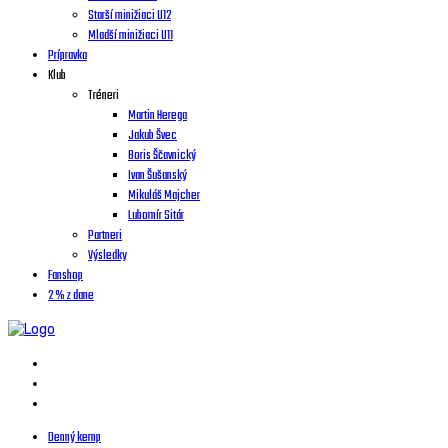
Starší minižiaci U12
Mladší minižiaci U11
Prípravka
Klub
Tréneri
Martin Herega
Jakub Švec
Boris Ščavnický
Ivan Šušanský
Mikuláš Majcher
Lubomír Sitár
Partneri
Výsledky
Fanshop
2 % z dane
Denný kemp