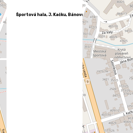
Športová hala, J. Kačku, Bánovce nad Bebravou