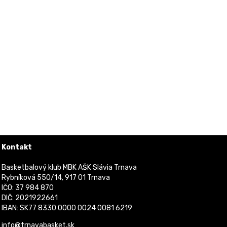
Kontakt
Basketbalový klub MBK AŠK Slávia Trnava
Rybníková 550/14, 917 01 Trnava
IČO: 37 984 870
DIČ: 2021922661
IBAN: SK77 8330 0000 0024 0081 6219
info@trnavabasket.sk