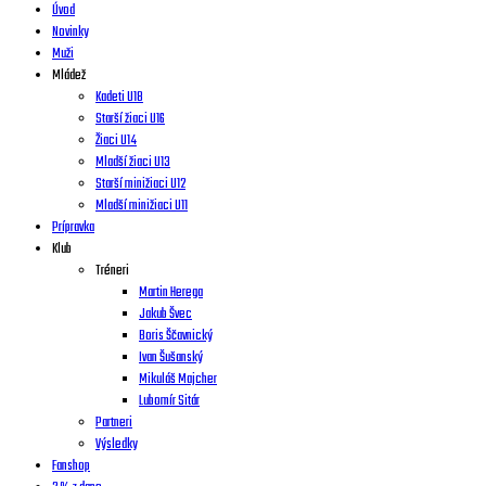
Úvod
Novinky
Muži
Mládež
Kadeti U18
Starší žiaci U16
Žiaci U14
Mladší žiaci U13
Starší minižiaci U12
Mladší minižiaci U11
Prípravka
Klub
Tréneri
Martin Herega
Jakub Švec
Boris Ščavnický
Ivan Šušanský
Mikuláš Majcher
Lubomír Sitár
Partneri
Výsledky
Fanshop