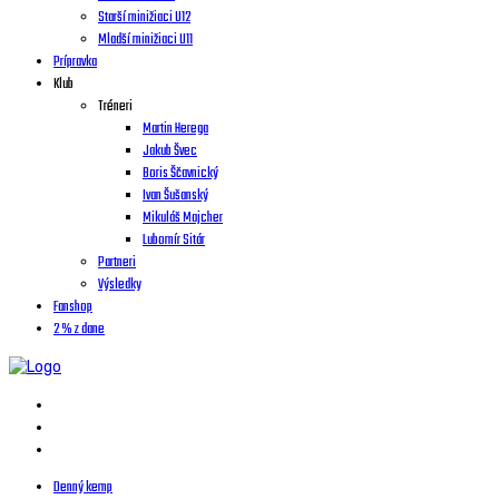
Starší minižiaci U12
Mladší minižiaci U11
Prípravka
Klub
Tréneri
Martin Herega
Jakub Švec
Boris Ščavnický
Ivan Šušanský
Mikuláš Majcher
Lubomír Sitár
Partneri
Výsledky
Fanshop
2 % z dane
Denný kemp