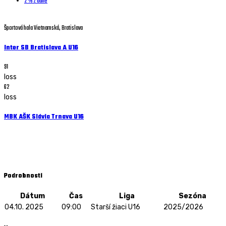
2 % z dane
Športová hala Vietnamská, Bratislava
Inter SB Bratislava A U16
91
loss
62
loss
MBK AŠK Slávia Trnava U16
Starší žiaci U16 - 04.10. 2025 - 09:00
Športová hala Vietnamská, Bratislava
Podrobnosti
Dátum
Čas
Liga
Sezóna
04.10. 2025
09:00
Starší žiaci U16
2025/2026