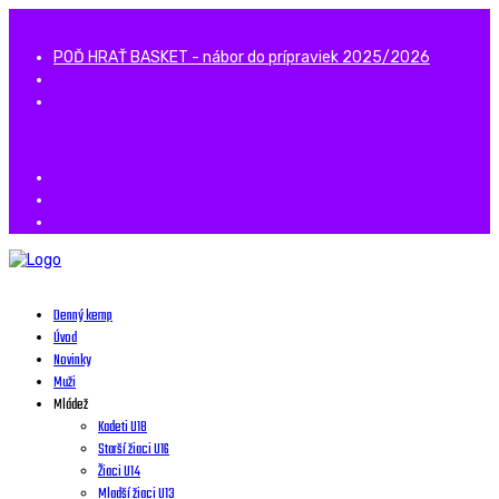
POĎ HRAŤ BASKET - nábor do prípraviek 2025/2026
Denný kemp
Úvod
Novinky
Muži
Mládež
Kadeti U18
Starší žiaci U16
Žiaci U14
Mladší žiaci U13