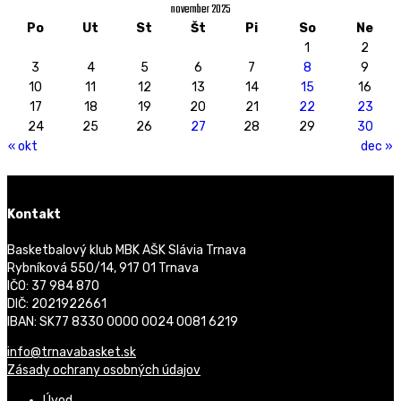
november 2025
Po
Ut
St
Št
Pi
So
Ne
1
2
3
4
5
6
7
8
9
10
11
12
13
14
15
16
17
18
19
20
21
22
23
24
25
26
27
28
29
30
« okt
dec »
Kontakt
Basketbalový klub MBK AŠK Slávia Trnava
Rybníková 550/14, 917 01 Trnava
IČO: 37 984 870
DIČ: 2021922661
IBAN: SK77 8330 0000 0024 0081 6219
info@trnavabasket.sk
Zásady ochrany osobných údajov
Úvod