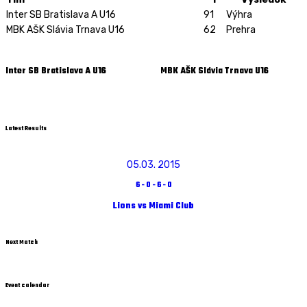
Inter SB Bratislava A U16
91
Výhra
MBK AŠK Slávia Trnava U16
62
Prehra
Inter SB Bratislava A U16
MBK AŠK Slávia Trnava U16
Latest Results
05.03. 2015
6
-
0
-
6
-
0
Lions vs Miami Club
Next Match
Event calendar