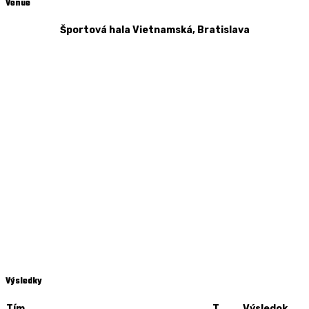
Venue
Športová hala Vietnamská, Bratislava
Výsledky
Tím
T
Výsledok