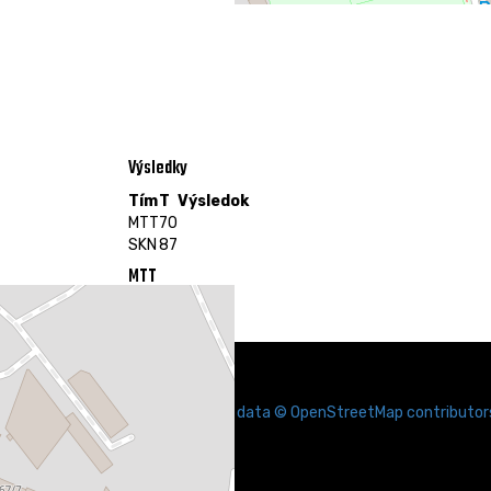
Výsledky
Tím
T
Výsledok
MTT
70
SKN
87
MTT
SKN
Leaflet
|
Map data ©
OpenStreetMap
contributor