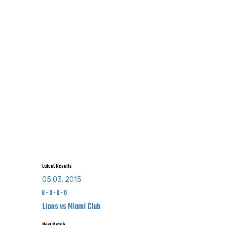
Latest Results
05.03. 2015
6
-
0
-
6
-
0
Lions vs Miami Club