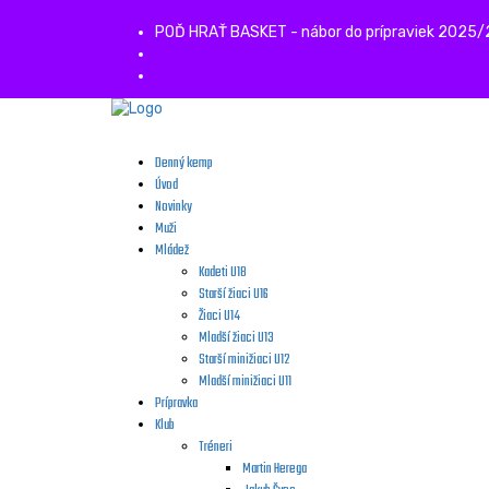
POĎ HRAŤ BASKET - nábor do prípraviek 2025
Denný kemp
Úvod
Novinky
Muži
Mládež
Kadeti U18
Starší žiaci U16
Žiaci U14
Mladší žiaci U13
Starší minižiaci U12
Mladší minižiaci U11
Prípravka
Klub
Tréneri
Martin Herega