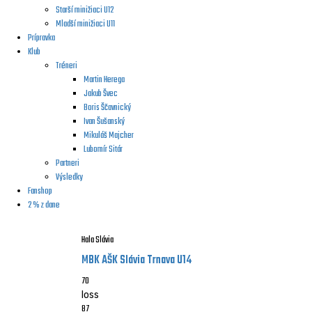
Starší minižiaci U12
Mladší minižiaci U11
Prípravka
Klub
Tréneri
Martin Herega
Jakub Švec
Boris Ščavnický
Ivan Šušanský
Mikuláš Majcher
Lubomír Sitár
Partneri
Výsledky
Fanshop
2 % z dane
Hala Slávia
MBK AŠK Slávia Trnava U14
70
loss
87