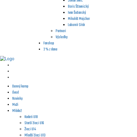
Jakub Švec
Boris Ščavnický
Ivan Šušanský
Mikuláš Majcher
Lubomír Sitár
Partneri
Výsledky
Fanshop
2 % z dane
Denný kemp
Úvod
Novinky
Muži
Mládež
Kadeti U18
Starší žiaci U16
Žiaci U14
Mladší žiaci U13