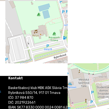
Kontakt
Basketbalový klub MBK AŠK Slávia Trnava
s
Rybníková 550/14, 917 01 Trnava
IČO: 37 984 870
DIČ: 2021922661
IBAN: SK77 8330 0000 0024 0081 6219