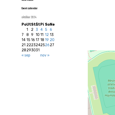
Next Match
Event calendar
október 2024
Po
Ut
St
Št
Pi
So
Ne
1
2
3
4
5
6
7
8
9
10
11
12
13
14
15
16
17
18
19
20
21
22
23
24
25
26
27
28
29
30
31
« sep
nov »