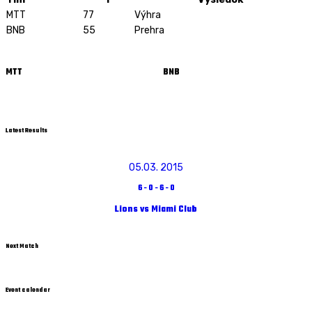
MTT
77
Výhra
BNB
55
Prehra
MTT
BNB
Latest Results
05.03. 2015
6
-
0
-
6
-
0
Lions vs Miami Club
Next Match
Event calendar