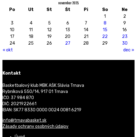
november 2025
Po
Ut
St
Št
Pi
So
Ne
1
2
3
4
5
6
7
8
9
10
11
12
13
14
15
16
17
18
19
20
21
22
23
24
25
26
27
28
29
30
« okt
dec »
Kontakt
Basketbalový klub MBK AŠK Slávia Trnava
Rybníková 550/14, 917 01 Trnava
IČO: 37 984 870
DIČ: 2021922661
IBAN: SK77 8330 0000 0024 0081 6219
info@trnavabasket.sk
Zásady ochrany osobných údajov
Úvod