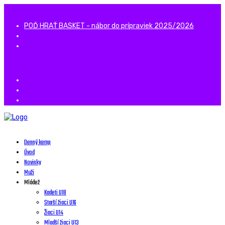
POĎ HRAŤ BASKET - nábor do prípraviek 2025/2026
Denný kemp
Úvod
Novinky
Muži
Mládež
Kadeti U18
Starší žiaci U16
Žiaci U14
Mladší žiaci U13