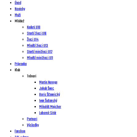
Úvod
Novinky
Muži
Mládež
Kadeti U18
Starší žiaci U16
Žiaci U14
Mladší žiaci U13
Starší minižiaci U12
Mladší minižiaci U11
Prípravka
Klub
Tréneri
Martin Herega
Jakub Švec
Boris Ščavnický
Ivan Šušanský
Mikuláš Majcher
Lubomír Sitár
Partneri
Výsledky
Fanshop