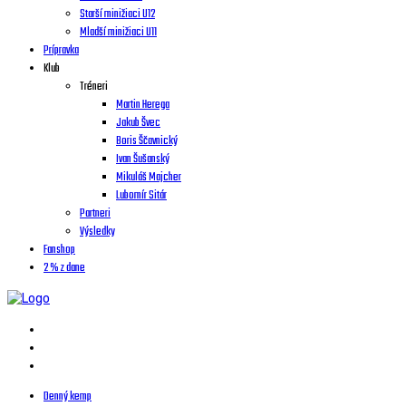
Starší minižiaci U12
Mladší minižiaci U11
Prípravka
Klub
Tréneri
Martin Herega
Jakub Švec
Boris Ščavnický
Ivan Šušanský
Mikuláš Majcher
Lubomír Sitár
Partneri
Výsledky
Fanshop
2 % z dane
Denný kemp