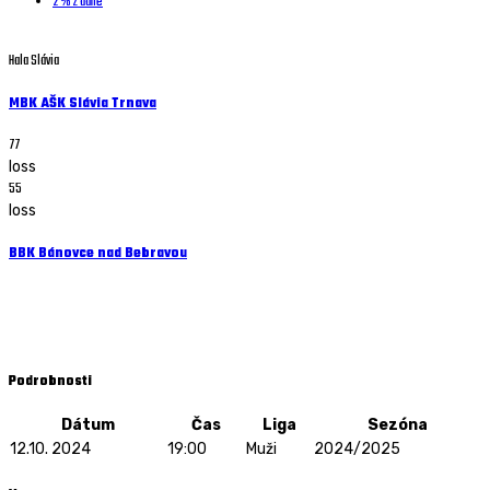
2 % z dane
Hala Slávia
MBK AŠK Slávia Trnava
77
loss
55
loss
BBK Bánovce nad Bebravou
Muži - 12.10. 2024 - 19:00
Hala Slávia
Podrobnosti
Dátum
Čas
Liga
Sezóna
12.10. 2024
19:00
Muži
2024/2025