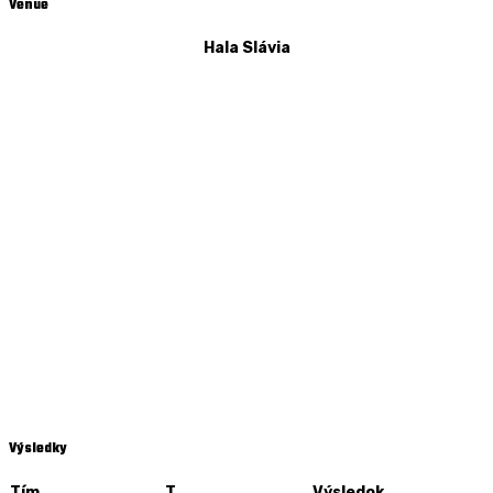
Venue
Hala Slávia
Výsledky
Tím
T
Výsledok