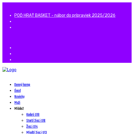
POĎ HRAŤ BASKET - nábor do prípraviek 2025/2026
Denný kemp
Úvod
Novinky
Muži
Mládež
Kadeti U18
Starší žiaci U16
Žiaci U14
Mladší žiaci U13