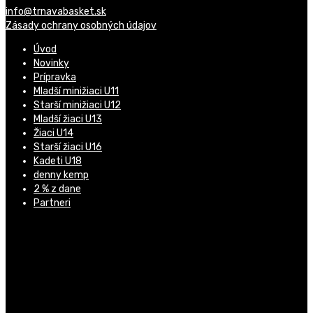
info@trnavabasket.sk
Zásady ochrany osobných údajov
Úvod
Novinky
Prípravka
Mladší minižiaci U11
Starší minižiaci U12
Mladší žiaci U13
Žiaci U14
Starší žiaci U16
Kadeti U18
denny kemp
2 % z dane
Partneri