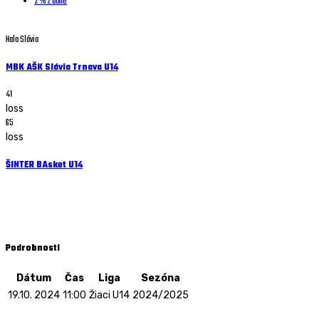
2 % z dane
Hala Slávia
MBK AŠK Slávia Trnava U14
41
loss
65
loss
ŠINTER BAsket U14
Žiaci U14 - 19.10. 2024 - 11:00
ZŠ Pohraničná, Komárno
Podrobnosti
Dátum
Čas
Liga
Sezóna
19.10. 2024
11:00
Žiaci U14
2024/2025