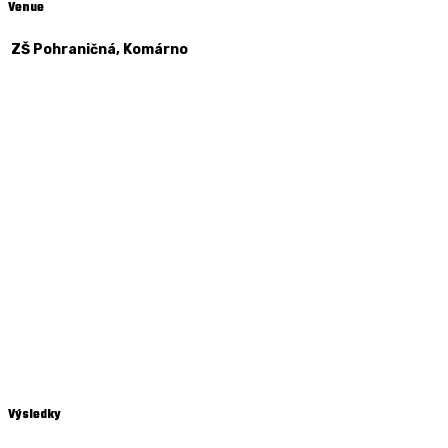
Venue
ZŠ Pohraničná, Komárno
Výsledky