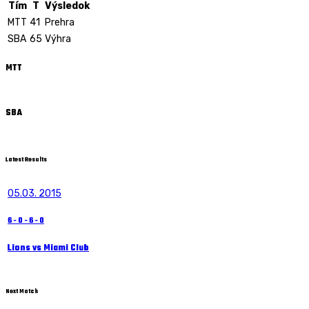
Tím
T
Výsledok
MTT
41
Prehra
SBA
65
Výhra
MTT
SBA
Latest Results
05.03. 2015
6
-
0
-
6
-
0
Lions vs Miami Club
Next Match