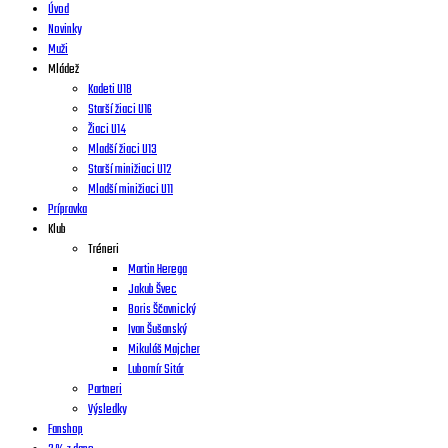
Úvod
Novinky
Muži
Mládež
Kadeti U18
Starší žiaci U16
Žiaci U14
Mladší žiaci U13
Starší minižiaci U12
Mladší minižiaci U11
Prípravka
Klub
Tréneri
Martin Herega
Jakub Švec
Boris Ščavnický
Ivan Šušanský
Mikuláš Majcher
Lubomír Sitár
Partneri
Výsledky
Fanshop