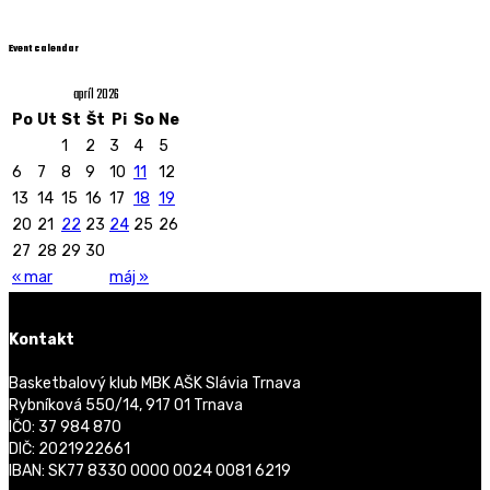
Event calendar
apríl 2026
Po
Ut
St
Št
Pi
So
Ne
1
2
3
4
5
6
7
8
9
10
11
12
13
14
15
16
17
18
19
20
21
22
23
24
25
26
27
28
29
30
« mar
máj »
Kontakt
Basketbalový klub MBK AŠK Slávia Trnava
Rybníková 550/14, 917 01 Trnava
IČO: 37 984 870
DIČ: 2021922661
IBAN: SK77 8330 0000 0024 0081 6219