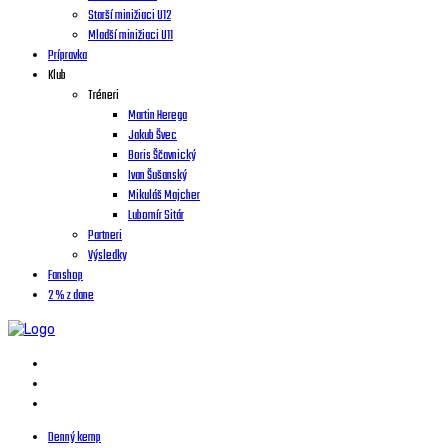
Starší minižiaci U12
Mladší minižiaci U11
Prípravka
Klub
Tréneri
Martin Herega
Jakub Švec
Boris Ščavnický
Ivan Šušanský
Mikuláš Majcher
Lubomír Sitár
Partneri
Výsledky
Fanshop
2 % z dane
Denný kemp