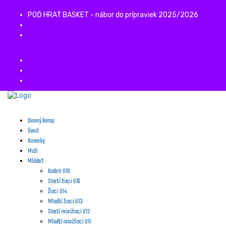
POĎ HRAŤ BASKET - nábor do prípraviek 2025/2026
Denný kemp
Úvod
Novinky
Muži
Mládež
Kadeti U18
Starší žiaci U16
Žiaci U14
Mladší žiaci U13
Starší minižiaci U12
Mladší minižiaci U11