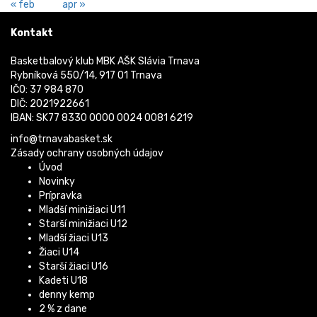
« feb
apr »
Kontakt
Basketbalový klub MBK AŠK Slávia Trnava
Rybníková 550/14, 917 01 Trnava
IČO: 37 984 870
DIČ: 2021922661
IBAN: SK77 8330 0000 0024 0081 6219
info@trnavabasket.sk
Zásady ochrany osobných údajov
Úvod
Novinky
Prípravka
Mladší minižiaci U11
Starší minižiaci U12
Mladší žiaci U13
Žiaci U14
Starší žiaci U16
Kadeti U18
denny kemp
2 % z dane