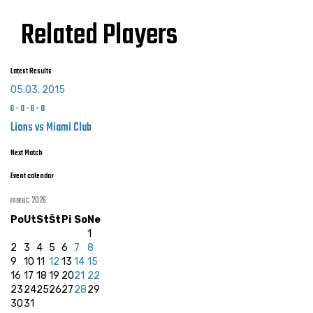
Related Players
Latest Results
05.03. 2015
6
-
0
-
6
-
0
Lions vs Miami Club
Next Match
Event calendar
marec 2026
Po
Ut
St
Št
Pi
So
Ne
1
2
3
4
5
6
7
8
9
10
11
12
13
14
15
16
17
18
19
20
21
22
23
24
25
26
27
28
29
30
31