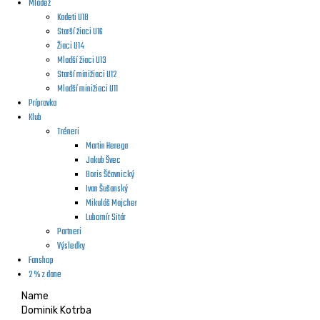
Mládež
Kadeti U18
Starší žiaci U16
Žiaci U14
Mladší žiaci U13
Starší minižiaci U12
Mladší minižiaci U11
Prípravka
Klub
Tréneri
Martin Herega
Jakub Švec
Boris Ščavnický
Ivan Šušanský
Mikuláš Majcher
Lubomír Sitár
Partneri
Výsledky
Fanshop
2 % z dane
Name
Dominik Kotrba