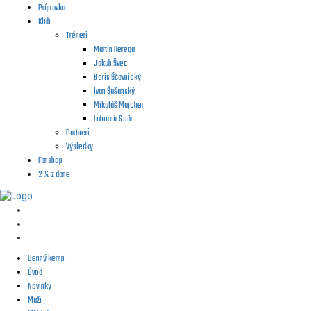
Prípravka
Klub
Tréneri
Martin Herega
Jakub Švec
Boris Ščavnický
Ivan Šušanský
Mikuláš Majcher
Lubomír Sitár
Partneri
Výsledky
Fanshop
2 % z dane
Denný kemp
Úvod
Novinky
Muži