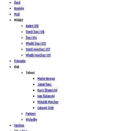
Úvod
Novinky
Muži
Mládež
Kadeti U18
Starší žiaci U16
Žiaci U14
Mladší žiaci U13
Starší minižiaci U12
Mladší minižiaci U11
Prípravka
Klub
Tréneri
Martin Herega
Jakub Švec
Boris Ščavnický
Ivan Šušanský
Mikuláš Majcher
Lubomír Sitár
Partneri
Výsledky
Fanshop