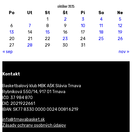
október 2025
Po
Ut
St
Št
Pi
So
Ne
1
2
3
4
5
6
7
8
9
10
11
12
13
14
15
16
17
18
19
20
21
22
23
24
25
26
27
28
29
30
31
« sep
nov »
Kontakt
Basketbalový klub MBK AŠK Slávia Trnava
Rybníková 550/14, 917 01 Trnava
IČO: 37 984 870
DIČ: 2021922661
IBAN: SK77 8330 0000 0024 0081 6219
info@trnavabasket.sk
Zásady ochrany osobných údajov