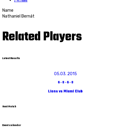
2 % z dane
Name
Nathaniel Bernát
Related Players
Latest Results
05.03. 2015
6
-
0
-
6
-
0
Lions vs Miami Club
Next Match
Event calendar