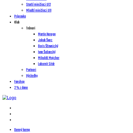
Starší minižiaci U12
Mladší minižiaci U11
Prípravka
Klub
Tréneri
Martin Herega
Jakub Švec
Boris Ščavnický
Ivan Šušanský
Mikuláš Majcher
Lubomír Sitár
Partneri
Výsledky
Fanshop
2 % z dane
Denný kemp