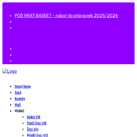
POĎ HRAŤ BASKET - nábor do prípraviek 2025/2026
Denný kemp
Úvod
Novinky
Muži
Mládež
Kadeti U18
Starší žiaci U16
Žiaci U14
Mladší žiaci U13