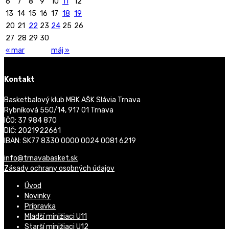
6
7
8
9
10
11
12
13
14
15
16
17
18
19
20
21
22
23
24
25
26
27
28
29
30
« mar
máj »
Kontakt
Basketbalový klub MBK AŠK Slávia Trnava
Rybníková 550/14, 917 01 Trnava
IČO: 37 984 870
DIČ: 2021922661
IBAN: SK77 8330 0000 0024 0081 6219
info@trnavabasket.sk
Zásady ochrany osobných údajov
Úvod
Novinky
Prípravka
Mladší minižiaci U11
Starší minižiaci U12