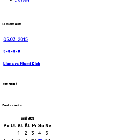
2 % z dane
Latest Results
05.03. 2015
6
-
0
-
6
-
0
Lions vs Miami Club
Next Match
Event calendar
apríl 2026
Po
Ut
St
Št
Pi
So
Ne
1
2
3
4
5