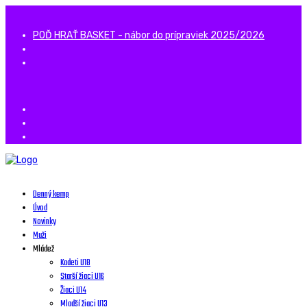
POĎ HRAŤ BASKET - nábor do prípraviek 2025/2026
Denný kemp
Úvod
Novinky
Muži
Mládež
Kadeti U18
Starší žiaci U16
Žiaci U14
Mladší žiaci U13