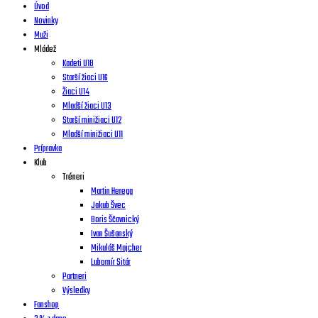
Úvod
Novinky
Muži
Mládež
Kadeti U18
Starší žiaci U16
Žiaci U14
Mladší žiaci U13
Starší minižiaci U12
Mladší minižiaci U11
Prípravka
Klub
Tréneri
Martin Herega
Jakub Švec
Boris Ščavnický
Ivan Šušanský
Mikuláš Majcher
Lubomír Sitár
Partneri
Výsledky
Fanshop