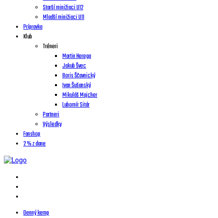
Starší minižiaci U12
Mladší minižiaci U11
Prípravka
Klub
Tréneri
Martin Herega
Jakub Švec
Boris Ščavnický
Ivan Šušanský
Mikuláš Majcher
Lubomír Sitár
Partneri
Výsledky
Fanshop
2 % z dane
Denný kemp