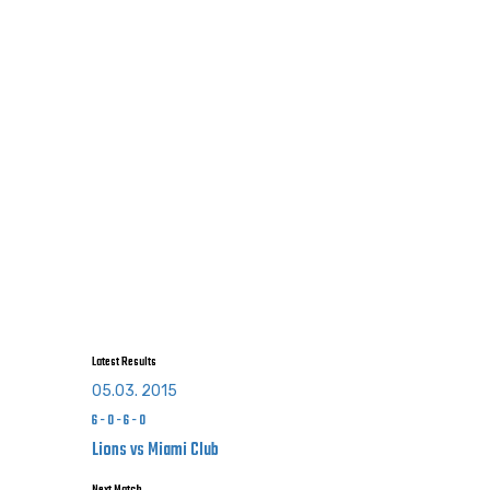
Latest Results
05.03. 2015
6
-
0
-
6
-
0
Lions vs Miami Club