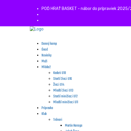
POĎ HRAŤ BASKET - nábor do prípraviek 2025
Denný kemp
Úvod
Novinky
Muži
Mládež
Kadeti U18
Starší žiaci U16
Žiaci U14
Mladší žiaci U13
Starší minižiaci U12
Mladší minižiaci U11
Prípravka
Klub
Tréneri
Martin Herega