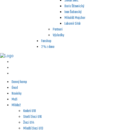
Jakub Švec
Boris Ščavnický
Ivan Šušanský
Mikuláš Majcher
Lubomír Sitár
Partneri
Výsledky
Fanshop
2 % z dane
Denný kemp
Úvod
Novinky
Muži
Mládež
Kadeti U18
Starší žiaci U16
Žiaci U14
Mladší žiaci U13