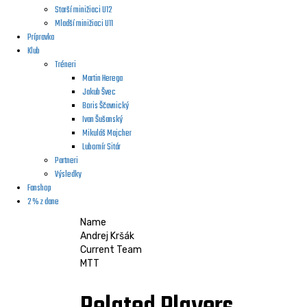
Starší minižiaci U12
Mladší minižiaci U11
Prípravka
Klub
Tréneri
Martin Herega
Jakub Švec
Boris Ščavnický
Ivan Šušanský
Mikuláš Majcher
Lubomír Sitár
Partneri
Výsledky
Fanshop
2 % z dane
Name
Andrej Kršák
Current Team
MTT