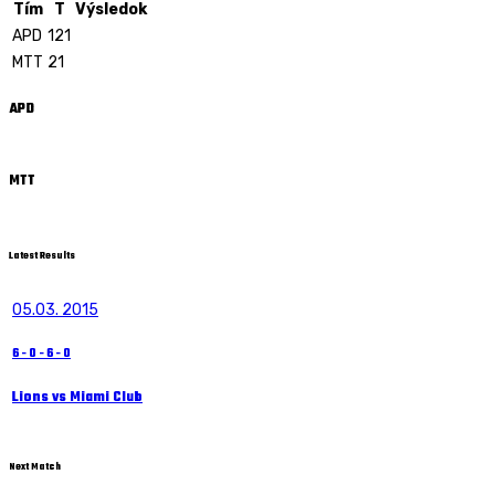
Tím
T
Výsledok
APD
121
MTT
21
APD
MTT
Latest Results
05.03. 2015
6
-
0
-
6
-
0
Lions vs Miami Club
Next Match