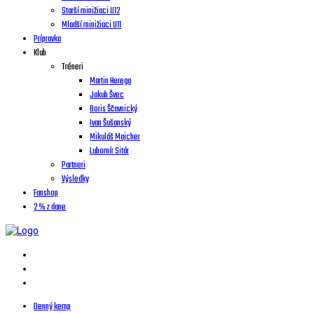
Starší minižiaci U12
Mladší minižiaci U11
Prípravka
Klub
Tréneri
Martin Herega
Jakub Švec
Boris Ščavnický
Ivan Šušanský
Mikuláš Majcher
Lubomír Sitár
Partneri
Výsledky
Fanshop
2 % z dane
Denný kemp