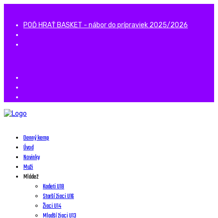
POĎ HRAŤ BASKET - nábor do prípraviek 2025/2026
Denný kemp
Úvod
Novinky
Muži
Mládež
Kadeti U18
Starší žiaci U16
Žiaci U14
Mladší žiaci U13