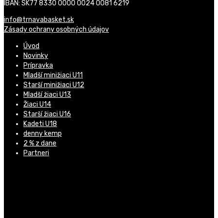
IBAN: SK77 8330 0000 0024 0081 6219
info@trnavabasket.sk
Zásady ochrany osobných údajov
Úvod
Novinky
Prípravka
Mladší minižiaci U11
Starší minižiaci U12
Mladší žiaci U13
Žiaci U14
Starší žiaci U16
Kadeti U18
denny kemp
2 % z dane
Partneri