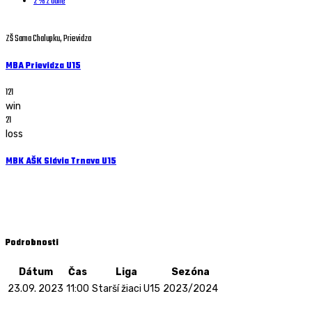
2 % z dane
ZŠ Sama Chalupku, Prievidza
MBA Prievidza U15
121
win
21
loss
MBK AŠK Slávia Trnava U15
Starší žiaci U15 - 23.09. 2023 - 11:00
ZŠ Mierové Námestie, Handlová
Podrobnosti
Dátum
Čas
Liga
Sezóna
23.09. 2023
11:00
Starší žiaci U15
2023/2024