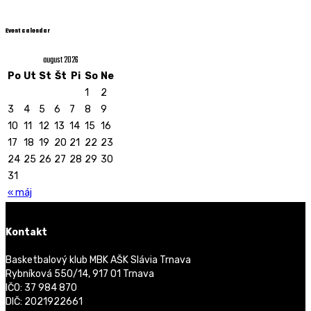
Event calendar
august 2026
Po
Ut
St
Št
Pi
So
Ne
1
2
3
4
5
6
7
8
9
10
11
12
13
14
15
16
17
18
19
20
21
22
23
24
25
26
27
28
29
30
31
« máj
Kontakt
Basketbalový klub MBK AŠK Slávia Trnava
Rybníková 550/14, 917 01 Trnava
IČO: 37 984 870
DIČ: 2021922661