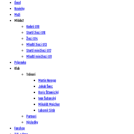
Úvod
Novinky
Muži
Mládež
Kadeti U18
Starší žiaci U16
Žiaci U14
Mladší žiaci U13
Starší minižiaci U12
Mladší minižiaci U11
Prípravka
Klub
Tréneri
Martin Herega
Jakub Švec
Boris Ščavnický
Ivan Šušanský
Mikuláš Majcher
Lubomír Sitár
Partneri
Výsledky
Fanshop