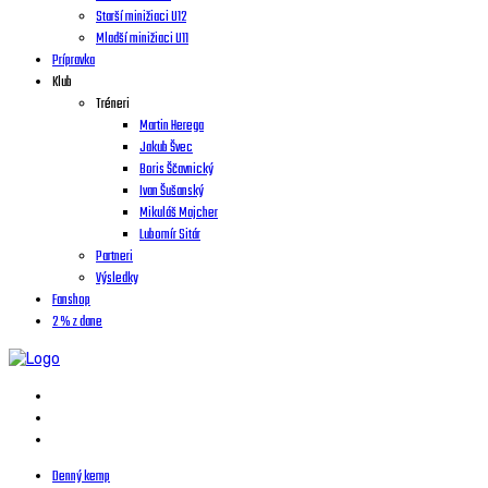
Starší minižiaci U12
Mladší minižiaci U11
Prípravka
Klub
Tréneri
Martin Herega
Jakub Švec
Boris Ščavnický
Ivan Šušanský
Mikuláš Majcher
Lubomír Sitár
Partneri
Výsledky
Fanshop
2 % z dane
Denný kemp