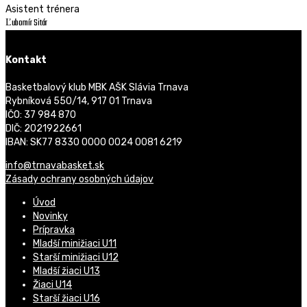
Asistent trénera
Ľubomír Sitár
Kontakt
Basketbalový klub MBK AŠK Slávia Trnava
Rybníková 550/14, 917 01 Trnava
IČO: 37 984 870
DIČ: 2021922661
IBAN: SK77 8330 0000 0024 0081 6219
info@trnavabasket.sk
Zásady ochrany osobných údajov
Úvod
Novinky
Prípravka
Mladší minižiaci U11
Starší minižiaci U12
Mladší žiaci U13
Žiaci U14
Starší žiaci U16