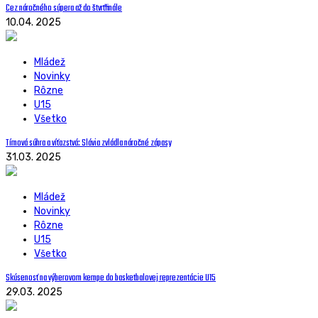
Cez náročného súpera až do štvrťfinále
10.04. 2025
Mládež
Novinky
Rôzne
U15
Všetko
Tímová súhra a víťazstvá: Slávia zvládla náročné zápasy
31.03. 2025
Mládež
Novinky
Rôzne
U15
Všetko
Skúsenosť na výberovom kempe do basketbalovej reprezentácie U15
29.03. 2025