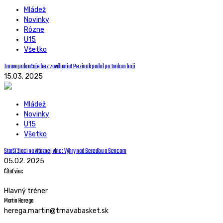
Mládež
Novinky
Rôzne
U15
Všetko
Trnava pokračuje bez zaváhania! Pezinok padol po tvrdom boji
15.03. 2025
Mládež
Novinky
U15
Všetko
Starší žiaci na víťaznej vlne: Výhry nad Sereďou a Sencom
05.02. 2025
Čítať viac
Hlavný tréner
Martin Herega
herega.martin@trnavabasket.sk