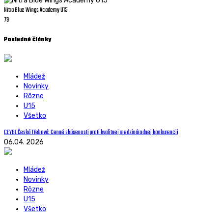
Nitra Blue Wings Academy U15
79
Posledné
články
Mládež
Novinky
Rôzne
U15
Všetko
CEYBL Česká Třebová: Cenné skúsenosti proti kvalitnej medzinárodnej konkurencii
06.04. 2026
Mládež
Novinky
Rôzne
U15
Všetko