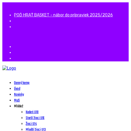
POĎ HRAŤ BASKET - nábor do prípraviek 2025/2026
Denný kemp
Úvod
Novinky
Muži
Mládež
Kadeti U18
Starší žiaci U16
Žiaci U14
Mladší žiaci U13