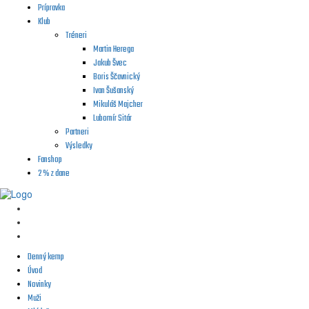
Prípravka
Klub
Tréneri
Martin Herega
Jakub Švec
Boris Ščavnický
Ivan Šušanský
Mikuláš Majcher
Lubomír Sitár
Partneri
Výsledky
Fanshop
2 % z dane
Denný kemp
Úvod
Novinky
Muži