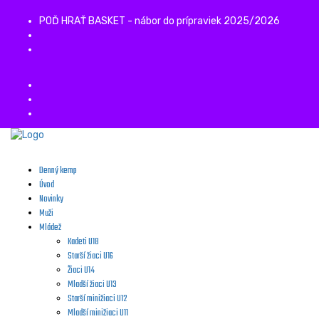
POĎ HRAŤ BASKET - nábor do prípraviek 2025/2026
Denný kemp
Úvod
Novinky
Muži
Mládež
Kadeti U18
Starší žiaci U16
Žiaci U14
Mladší žiaci U13
Starší minižiaci U12
Mladší minižiaci U11