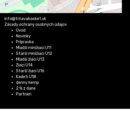
DIČ: 2021922661
IBAN: SK77 8330 0000 0024 0081 6219
info@trnavabasket.sk
Zásady ochrany osobných údajov
Úvod
Novinky
Prípravka
Mladší minižiaci U11
Starší minižiaci U12
Mladší žiaci U13
Žiaci U14
Starší žiaci U16
Kadeti U18
denny kemp
2 % z dane
Partneri