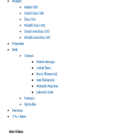
Mládež
Kadeti U18
Starší žiaci U16
Žiaci U14
Mladší žiaci U13
Starší minižiaci U12
Mladší minižiaci U11
Prípravka
Klub
Tréneri
Martin Herega
Jakub Švec
Boris Ščavnický
Ivan Šušanský
Mikuláš Majcher
Lubomír Sitár
Partneri
Výsledky
Fanshop
2 % z dane
Hala Slávia