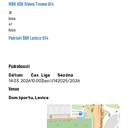
MBK AŠK Slávia Trnava U14
70
loss
47
loss
Patrioti ŠBK Levice U14
Žiaci U14 - 14.03. 2026 - 10:00
Dom športu, Levice
Podrobnosti
Dátum
Čas
Liga
Sezóna
14.03. 2026
10:00
Žiaci U14
2025/2026
Venue
Dom športu, Levice