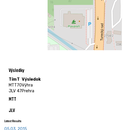
Výsledky
Tím
T
Výsledok
MTT
70
Výhra
JLV
47
Prehra
MTT
JLV
Latest Results
05.03. 2015