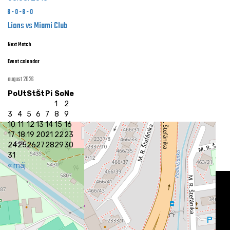
6
-
0
-
6
-
0
Lions vs Miami Club
Next Match
Event calendar
august 2026
Po
Ut
St
Št
Pi
So
Ne
1
2
3
4
5
6
7
8
9
10
11
12
13
14
15
16
17
18
19
20
21
22
23
24
25
26
27
28
29
30
31
« máj
Kontakt
Basketbalový klub MBK AŠK Slávia Trnava
Rybníková 550/14, 917 01 Trnava
IČO: 37 984 870