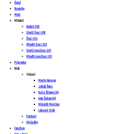
Úvod
Novinky
Muži
Mládež
Kadeti U18
Starší žiaci U16
Žiaci U14
Mladší žiaci U13
Starší minižiaci U12
Mladší minižiaci U11
Prípravka
Klub
Tréneri
Martin Herega
Jakub Švec
Boris Ščavnický
Ivan Šušanský
Mikuláš Majcher
Lubomír Sitár
Partneri
Výsledky
Fanshop