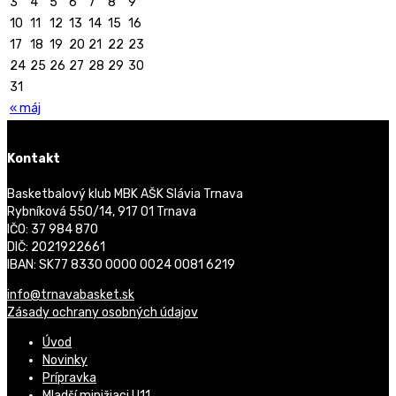
3
4
5
6
7
8
9
10
11
12
13
14
15
16
17
18
19
20
21
22
23
24
25
26
27
28
29
30
31
« máj
Kontakt
Basketbalový klub MBK AŠK Slávia Trnava
Rybníková 550/14, 917 01 Trnava
IČO: 37 984 870
DIČ: 2021922661
IBAN: SK77 8330 0000 0024 0081 6219
info@trnavabasket.sk
Zásady ochrany osobných údajov
Úvod
Novinky
Prípravka
Mladší minižiaci U11