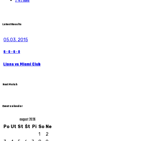
2 % z dane
Latest Results
05.03. 2015
6
-
0
-
6
-
0
Lions vs Miami Club
Next Match
Event calendar
august 2026
Po
Ut
St
Št
Pi
So
Ne
1
2