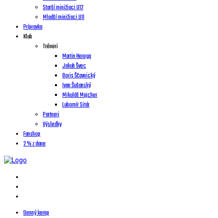
Starší minižiaci U12
Mladší minižiaci U11
Prípravka
Klub
Tréneri
Martin Herega
Jakub Švec
Boris Ščavnický
Ivan Šušanský
Mikuláš Majcher
Lubomír Sitár
Partneri
Výsledky
Fanshop
2 % z dane
Denný kemp