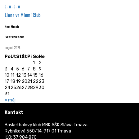
6
-
0
-
6
-
0
Lions vs Miami Club
Next Match
Event calendar
august 2026
Po
Ut
St
Št
Pi
So
Ne
1
2
3
4
5
6
7
8
9
10
11
12
13
14
15
16
17
18
19
20
21
22
23
24
25
26
27
28
29
30
31
« máj
Kontakt
Basketbalový klub MBK AŠK Slávia Trnava
Rybníková 550/14, 917 01 Trnava
IČO: 37 984 870