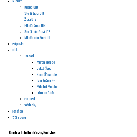
Mládež
Kadeti U18
Starší žiaci U16
Žiaci U14
Mladší žiaci U13
Starší minižiaci U12
Mladší minižiaci U11
Prípravka
Klub
Tréneri
Martin Herega
Jakub Švec
Boris Ščavnický
Ivan Šušanský
Mikuláš Majcher
Lubomír Sitár
Partneri
Výsledky
Fanshop
2 % z dane
Športová hala Domkárska, Bratislava