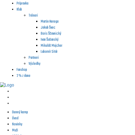
Prípravka
Klub
Tréneri
Martin Herega
Jakub Švec
Boris Ščavnický
Ivan Šušanský
Mikuláš Majcher
Lubomír Sitár
Partneri
Výsledky
Fanshop
2 % z dane
Denný kemp
Úvod
Novinky
Muži