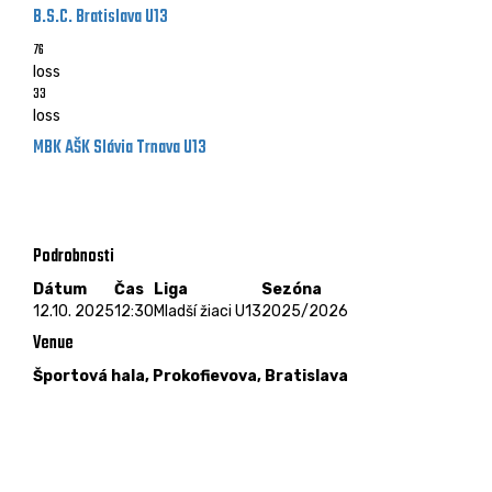
B.S.C. Bratislava U13
76
loss
33
loss
MBK AŠK Slávia Trnava U13
Mladší žiaci U13 - 12.10. 2025 - 12:30
Športová hala, Prokofievova, Bratislava
Podrobnosti
Dátum
Čas
Liga
Sezóna
12.10. 2025
12:30
Mladší žiaci U13
2025/2026
Venue
Športová hala, Prokofievova, Bratislava