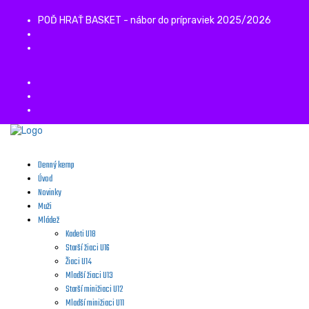
POĎ HRAŤ BASKET - nábor do prípraviek 2025/2026
Denný kemp
Úvod
Novinky
Muži
Mládež
Kadeti U18
Starší žiaci U16
Žiaci U14
Mladší žiaci U13
Starší minižiaci U12
Mladší minižiaci U11