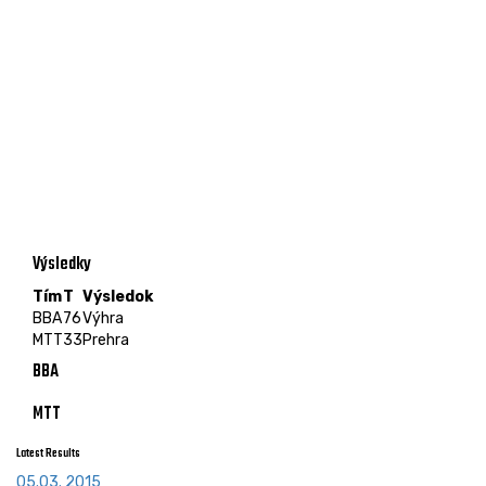
Výsledky
Tím
T
Výsledok
BBA
76
Výhra
MTT
33
Prehra
BBA
MTT
Latest Results
05.03. 2015