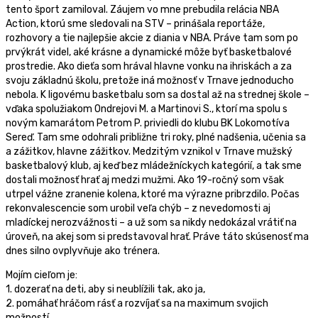
tento šport zamiloval. Záujem vo mne prebudila relácia NBA
Action, ktorú sme sledovali na STV – prinášala reportáže,
rozhovory a tie najlepšie akcie z diania v NBA. Práve tam som po
prvýkrát videl, aké krásne a dynamické môže byť basketbalové
prostredie. Ako dieťa som hrával hlavne vonku na ihriskách a za
svoju základnú školu, pretože iná možnosť v Trnave jednoducho
nebola. K ligovému basketbalu som sa dostal až na strednej škole –
vďaka spolužiakom Ondrejovi M. a Martinovi S., ktorí ma spolu s
novým kamarátom Petrom P. priviedli do klubu BK Lokomotíva
Sereď. Tam sme odohrali približne tri roky, plné nadšenia, učenia sa
a zážitkov, hlavne zážitkov. Medzitým vznikol v Trnave mužský
basketbalový klub, aj keď bez mládežníckych kategórií, a tak sme
dostali možnosť hrať aj medzi mužmi. Ako 19-ročný som však
utrpel vážne zranenie kolena, ktoré ma výrazne pribrzdilo. Počas
rekonvalescencie som urobil veľa chýb – z nevedomosti aj
mladíckej nerozvážnosti – a už som sa nikdy nedokázal vrátiť na
úroveň, na akej som si predstavoval hrať. Práve táto skúsenosť ma
dnes silno ovplyvňuje ako trénera.
Mojím cieľom je:
1. dozerať na deti, aby si neublížili tak, ako ja,
2. pomáhať hráčom rásť a rozvíjať sa na maximum svojich
možností,