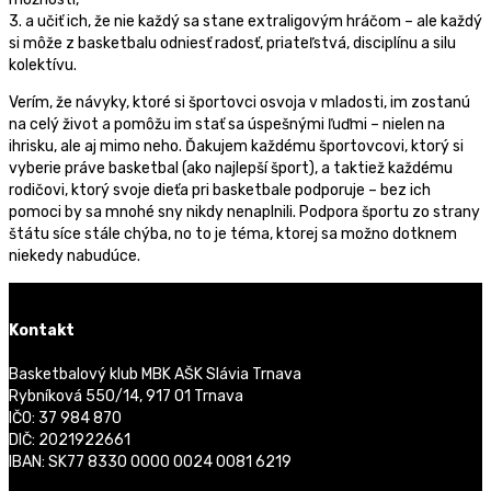
3. a učiť ich, že nie každý sa stane extraligovým hráčom – ale každý
si môže z basketbalu odniesť radosť, priateľstvá, disciplínu a silu
kolektívu.
Verím, že návyky, ktoré si športovci osvoja v mladosti, im zostanú
na celý život a pomôžu im stať sa úspešnými ľuďmi – nielen na
ihrisku, ale aj mimo neho. Ďakujem každému športovcovi, ktorý si
vyberie práve basketbal (ako najlepší šport), a taktiež každému
rodičovi, ktorý svoje dieťa pri basketbale podporuje – bez ich
pomoci by sa mnohé sny nikdy nenaplnili. Podpora športu zo strany
štátu síce stále chýba, no to je téma, ktorej sa možno dotknem
niekedy nabudúce.
Kontakt
Basketbalový klub MBK AŠK Slávia Trnava
Rybníková 550/14, 917 01 Trnava
IČO: 37 984 870
DIČ: 2021922661
IBAN: SK77 8330 0000 0024 0081 6219