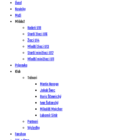
Úvod
Novinky
Muži
Mládež
Kadeti U18
Starší žiaci U16
Žiaci U14
Mladší žiaci U13
Starší minižiaci U12
Mladší minižiaci U11
Prípravka
Klub
Tréneri
Martin Herega
Jakub Švec
Boris Ščavnický
Ivan Šušanský
Mikuláš Majcher
Lubomír Sitár
Partneri
Výsledky
Fanshop