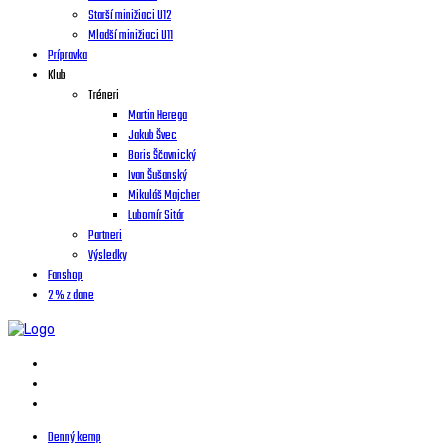
Starší minižiaci U12
Mladší minižiaci U11
Prípravka
Klub
Tréneri
Martin Herega
Jakub Švec
Boris Ščavnický
Ivan Šušanský
Mikuláš Majcher
Lubomír Sitár
Partneri
Výsledky
Fanshop
2 % z dane
Denný kemp