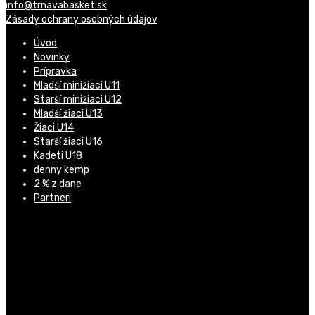
info@trnavabasket.sk
Zásady ochrany osobných údajov
Úvod
Novinky
Prípravka
Mladší minižiaci U11
Starší minižiaci U12
Mladší žiaci U13
Žiaci U14
Starší žiaci U16
Kadeti U18
denny kemp
2 % z dane
Partneri