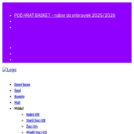
POĎ HRAŤ BASKET - nábor do prípraviek 2025/2026
Denný kemp
Úvod
Novinky
Muži
Mládež
Kadeti U18
Starší žiaci U16
Žiaci U14
Mladší žiaci U13