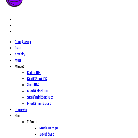
Denný kemp
Úvod
Novinky
Muži
Mládež
Kadeti U18
Starší žiaci U16
Žiaci U14
Mladší žiaci U13
Starší minižiaci U12
Mladší minižiaci U11
Prípravka
Klub
Tréneri
Martin Herega
Jakub Švec