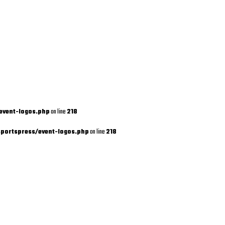
event-logos.php
on line
218
portspress/event-logos.php
on line
218