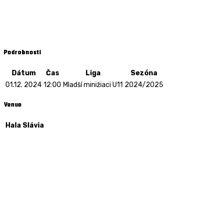
Mladší minižiaci U11 - 01.12. 2024 - 12:00
Hala Slávia
Podrobnosti
Dátum
Čas
Liga
Sezóna
01.12. 2024
12:00
Mladší minižiaci U11
2024/2025
Venue
Hala Slávia