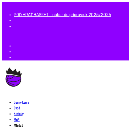
POĎ HRAŤ BASKET - nábor do prípraviek 2025/2026
Denný kemp
Úvod
Novinky
Muži
Mládež