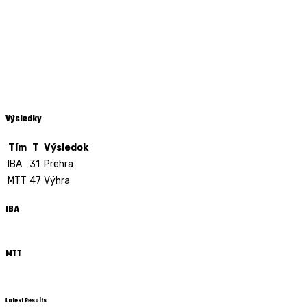
Výsledky
Tím
T
Výsledok
IBA
31
Prehra
MTT
47
Výhra
IBA
MTT
Latest Results