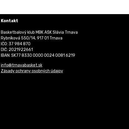
Kontakt
Basketbalový klub MBK AŠK Slávia Trnava
Rybníková 550/14, 917 01 Trnava
IČO: 37 984 870
DIČ: 2021922661
IBAN: SK77 8330 0000 0024 0081 6219
info@trnavabasket.sk
Zásady ochrany osobných údajov