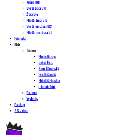
Kadeti U18
Starší žiaci U16
Žiaci U14
Mladší žiaci U13
Starší minižiaci U12
Mladší minižiaci U11
Prípravka
Klub
Tréneri
Martin Herega
Jakub Švec
Boris Ščavnický
Ivan Šušanský
Mikuláš Majcher
Lubomír Sitár
Partneri
Výsledky
Fanshop
2 % z dane