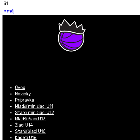
31
« máj
Úvod
Novinky
Prípravka
Mladší minižiaci U11
Starší minižiaci U12
Mladší žiaci U13
Žiaci U14
Starší žiaci U16
Kadeti U18