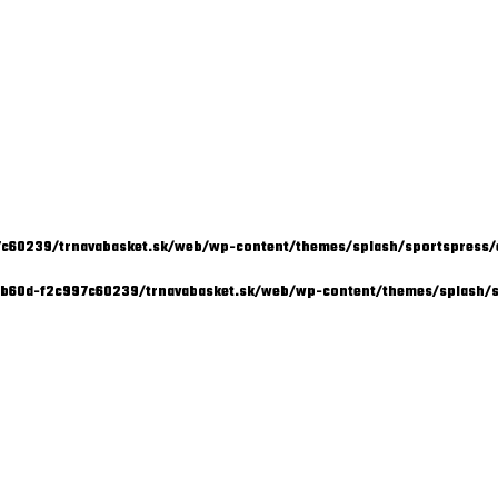
c60239/trnavabasket.sk/web/wp-content/themes/splash/sportspress/
-b60d-f2c997c60239/trnavabasket.sk/web/wp-content/themes/splash/s