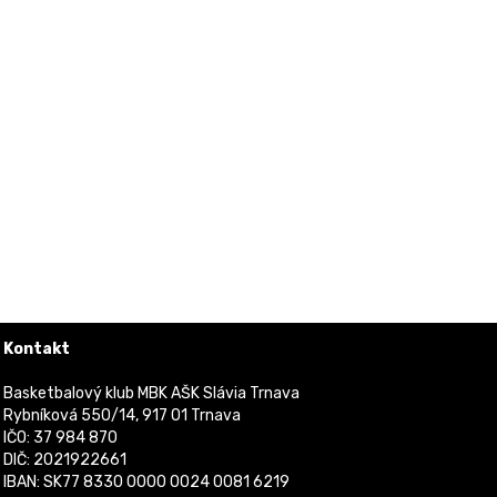
Kontakt
Basketbalový klub MBK AŠK Slávia Trnava
Rybníková 550/14, 917 01 Trnava
IČO: 37 984 870
DIČ: 2021922661
IBAN: SK77 8330 0000 0024 0081 6219