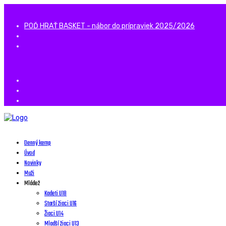
POĎ HRAŤ BASKET - nábor do prípraviek 2025/2026
Denný kemp
Úvod
Novinky
Muži
Mládež
Kadeti U18
Starší žiaci U16
Žiaci U14
Mladší žiaci U13