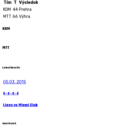
Tím
T
Výsledok
KOM
44
Prehra
MTT
66
Výhra
KOM
MTT
Latest Results
05.03. 2015
6
-
0
-
6
-
0
Lions vs Miami Club
Next Match