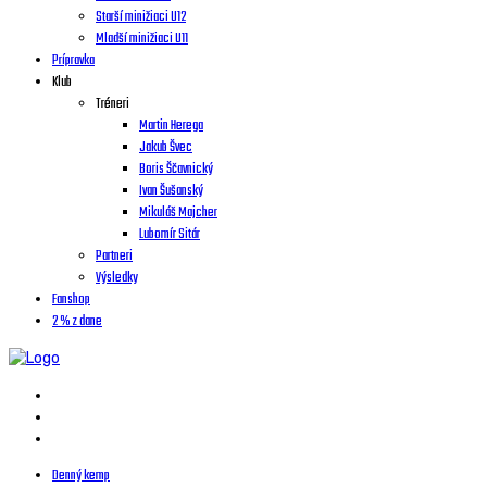
Starší minižiaci U12
Mladší minižiaci U11
Prípravka
Klub
Tréneri
Martin Herega
Jakub Švec
Boris Ščavnický
Ivan Šušanský
Mikuláš Majcher
Lubomír Sitár
Partneri
Výsledky
Fanshop
2 % z dane
Denný kemp