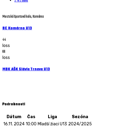
2 % z dane
Mestská športová hala, Komárno
BC Komárno U13
44
loss
66
loss
MBK AŠK Slávia Trnava U13
Mladší žiaci U13 - 16.11. 2024 - 10:00
Mestská športová hala, Komárno
Podrobnosti
Dátum
Čas
Liga
Sezóna
16.11. 2024
10:00
Mladší žiaci U13
2024/2025