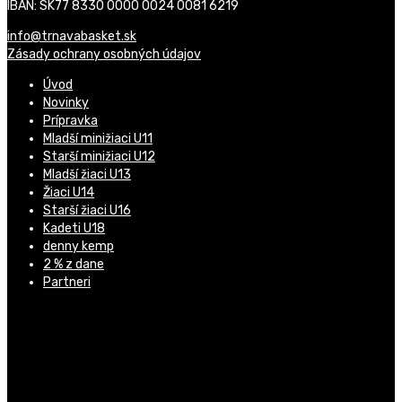
IBAN: SK77 8330 0000 0024 0081 6219
info@trnavabasket.sk
Zásady ochrany osobných údajov
Úvod
Novinky
Prípravka
Mladší minižiaci U11
Starší minižiaci U12
Mladší žiaci U13
Žiaci U14
Starší žiaci U16
Kadeti U18
denny kemp
2 % z dane
Partneri