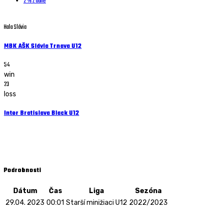
2 % z dane
Hala Slávia
MBK AŠK Slávia Trnava U12
54
win
23
loss
Inter Bratislava Black U12
Starší minižiaci U12 - 29.04. 2023 - 00:01
Hala Slávia
Podrobnosti
Dátum
Čas
Liga
Sezóna
29.04. 2023
00:01
Starší minižiaci U12
2022/2023