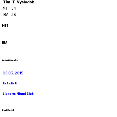
Tím
T
Výsledok
MTT
54
IBA
23
MTT
IBA
Latest Results
05.03. 2015
6
-
0
-
6
-
0
Lions vs Miami Club
Next Match