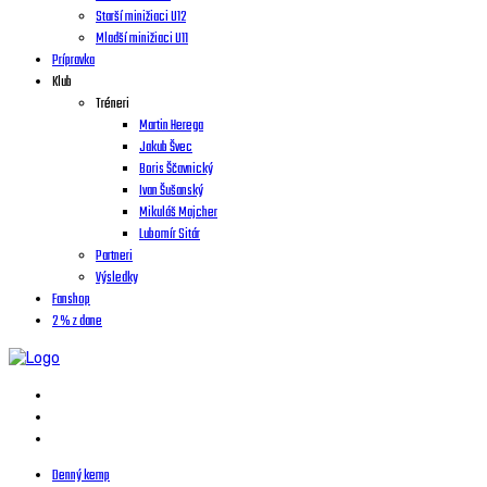
Starší minižiaci U12
Mladší minižiaci U11
Prípravka
Klub
Tréneri
Martin Herega
Jakub Švec
Boris Ščavnický
Ivan Šušanský
Mikuláš Majcher
Lubomír Sitár
Partneri
Výsledky
Fanshop
2 % z dane
Denný kemp