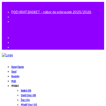
POĎ HRAŤ BASKET - nábor do prípraviek 2025/2026
Denný kemp
Úvod
Novinky
Muži
Mládež
Kadeti U18
Starší žiaci U16
Žiaci U14
Mladší žiaci U13