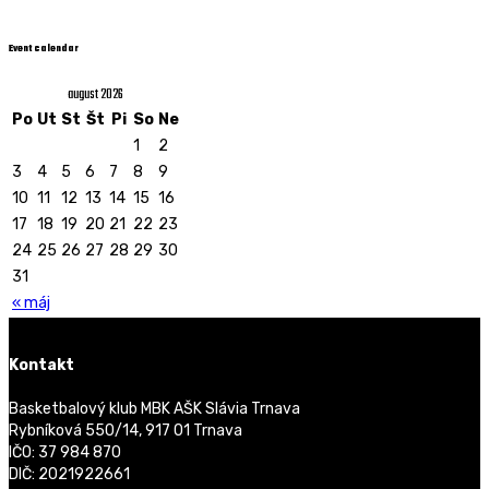
Event calendar
august 2026
Po
Ut
St
Št
Pi
So
Ne
1
2
3
4
5
6
7
8
9
10
11
12
13
14
15
16
17
18
19
20
21
22
23
24
25
26
27
28
29
30
31
« máj
Kontakt
Basketbalový klub MBK AŠK Slávia Trnava
Rybníková 550/14, 917 01 Trnava
IČO: 37 984 870
DIČ: 2021922661