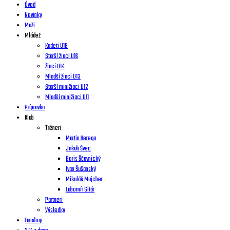
Úvod
Novinky
Muži
Mládež
Kadeti U18
Starší žiaci U16
Žiaci U14
Mladší žiaci U13
Starší minižiaci U12
Mladší minižiaci U11
Prípravka
Klub
Tréneri
Martin Herega
Jakub Švec
Boris Ščavnický
Ivan Šušanský
Mikuláš Majcher
Lubomír Sitár
Partneri
Výsledky
Fanshop