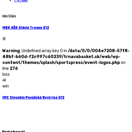
2 % z dane
Hala Slávia
MBK AŠK Slávia Trnava U12
29
Warning
: Undefined array key 0 in
/data/0/0/004e7208-57f8-
48bf-b60d-f2c997c60239/trnavabasket.sk/web/wp-
content/themes/splash/sportspress/event-logos.php
on
line
276
loss
48
win
IMC Slovakia Považská Bystrica U12
Starší minižiaci U12 - 19.11. 2022 - 13:00
Hala Slávia