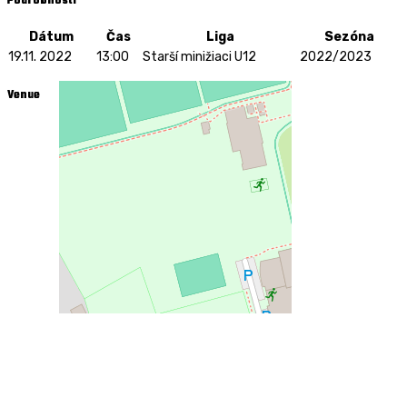
Podrobnosti
Dátum
Čas
Liga
Sezóna
19.11. 2022
13:00
Starší minižiaci U12
2022/2023
Venue
Hala Slávia