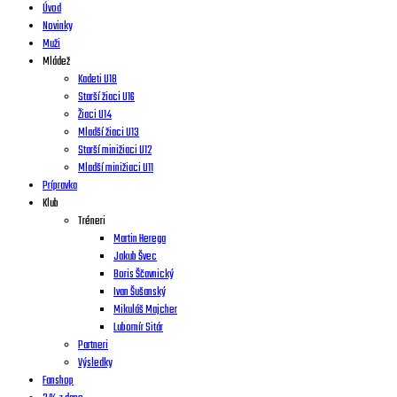
Úvod
Novinky
Muži
Mládež
Kadeti U18
Starší žiaci U16
Žiaci U14
Mladší žiaci U13
Starší minižiaci U12
Mladší minižiaci U11
Prípravka
Klub
Tréneri
Martin Herega
Jakub Švec
Boris Ščavnický
Ivan Šušanský
Mikuláš Majcher
Lubomír Sitár
Partneri
Výsledky
Fanshop