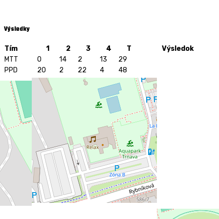
Výsledky
Tím
1
2
3
4
T
Výsledok
MTT
0
14
2
13
29
PPD
20
2
22
4
48
MTT
PPD
Latest Results
05.03. 2015
6
-
0
-
6
-
0
Lions vs Miami Club