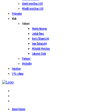
Starší minižiaci U12
Mladší minižiaci U11
Prípravka
Klub
Tréneri
Martin Herega
Jakub Švec
Boris Ščavnický
Ivan Šušanský
Mikuláš Majcher
Lubomír Sitár
Partneri
Výsledky
Fanshop
2 % z dane
Denný kemp