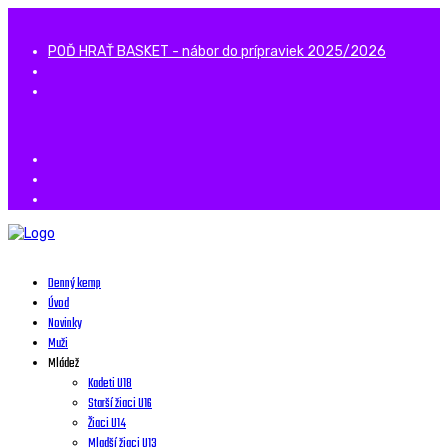
POĎ HRAŤ BASKET - nábor do prípraviek 2025/2026
Denný kemp
Úvod
Novinky
Muži
Mládež
Kadeti U18
Starší žiaci U16
Žiaci U14
Mladší žiaci U13