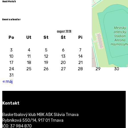
Next Match
Event calendar
august 2026
Po
Ut
St
Št
Pi
So
Ne
1
2
3
4
5
6
7
8
9
10
11
12
13
14
15
16
17
18
19
20
21
22
23
24
25
26
27
28
29
30
31
« máj
Kontakt
Basketbalový klub MBK AŠK Slávia Trnava
Rybníková 550/14, 917 01 Trnava
IČO: 37 984 870