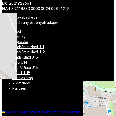
DIČ: 2021922661
IBAN: SK77 8330 0000 0024 0081 6219
info@trnavabasket.sk
Zásady ochrany osobných údajov
Úvod
Novinky
Prípravka
Mladší minižiaci U11
Starší minižiaci U12
Mladší žiaci U13
Žiaci U14
Starší žiaci U16
Kadeti U18
denny kemp
2 % z dane
Partneri
Leaflet
|
Map data ©
OpenStreetMap
contributors