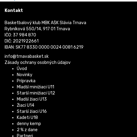
Kontakt
Basketbalový klub MBK AŠK Slávia Trnava
Rybníková 550/14, 917 01 Trnava
IČO: 37 984 870
DIČ: 2021922661
IBAN: SK77 8330 0000 0024 0081 6219
info@trnavabasket.sk
Zásady ochrany osobných údajov
Úvod
Novinky
Prípravka
Mladší minižiaci U11
Starší minižiaci U12
Mladší žiaci U13
Žiaci U14
Starší žiaci U16
Kadeti U18
denny kemp
2 % z dane
Partneri