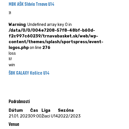
MBK AŠK Slávia Trnava U14
21
Warning
: Undefined array key 0 in
/data/0/0/004e7208-57f8-48bf-b60d-
f2c997c60239/trnavabasket.sk/web/wp-
content/themes/splash/sportspress/event-
logos.php
on line
276
loss
117
win
ŠBK GALAXY Košice U14
Žiaci U14 - 21.01. 2023 - 09:00
ZŠ Belehradská, Košice
Podrobnosti
Dátum
Čas
Liga
Sezóna
21.01. 2023
09:00
Žiaci U14
2022/2023
Venue