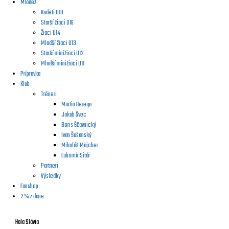
Mládež
Kadeti U18
Starší žiaci U16
Žiaci U14
Mladší žiaci U13
Starší minižiaci U12
Mladší minižiaci U11
Prípravka
Klub
Tréneri
Martin Herega
Jakub Švec
Boris Ščavnický
Ivan Šušanský
Mikuláš Majcher
Lubomír Sitár
Partneri
Výsledky
Fanshop
2 % z dane
Hala Slávia