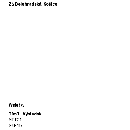
ZŠ Belehradská, Košice
Výsledky
Tím
T
Výsledok
MTT
21
GKE
117