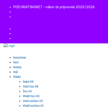
POĎ HRAŤ BASKET - nábor do prípraviek 2025/2026
Denný kemp
Úvod
Novinky
Muži
Mládež
Kadeti U18
Starší žiaci U16
Žiaci U14
Mladší žiaci U13
Starší minižiaci U12
Mladší minižiaci U11