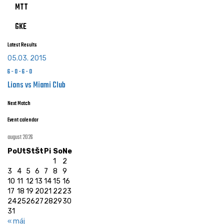
MTT
GKE
Latest Results
05.03. 2015
6
-
0
-
6
-
0
Lions vs Miami Club
Next Match
Event calendar
august 2026
Po
Ut
St
Št
Pi
So
Ne
1
2
3
4
5
6
7
8
9
10
11
12
13
14
15
16
17
18
19
20
21
22
23
24
25
26
27
28
29
30
31
« máj