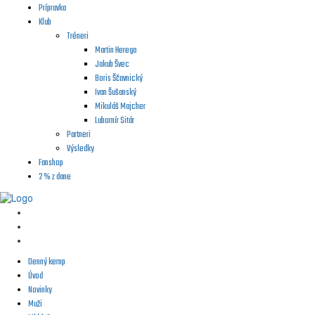
Prípravka
Klub
Tréneri
Martin Herega
Jakub Švec
Boris Ščavnický
Ivan Šušanský
Mikuláš Majcher
Lubomír Sitár
Partneri
Výsledky
Fanshop
2 % z dane
Denný kemp
Úvod
Novinky
Muži