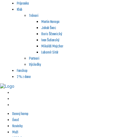
Prípravka
Klub
Tréneri
Martin Herega
Jakub Švec
Boris Ščavnický
Ivan Šušanský
Mikuláš Majcher
Lubomír Sitár
Partneri
Výsledky
Fanshop
2 % z dane
Denný kemp
Úvod
Novinky
Muži