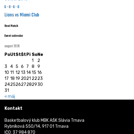
6
-
0
-
6
-
0
Lions vs Miami Club
Next Match
Event calendar
august 2026
Po
Ut
St
Št
Pi
So
Ne
1
2
3
4
5
6
7
8
9
10
11
12
13
14
15
16
17
18
19
20
21
22
23
24
25
26
27
28
29
30
31
« máj
Kontakt
Basketbalový klub MBK AŠK Slávia Trnava
Rybníková 550/14, 917 01 Trnava
IČO: 37 984 870