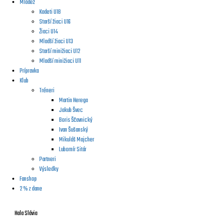
Mládež
Kadeti U18
Starší žiaci U16
Žiaci U14
Mladší žiaci U13
Starší minižiaci U12
Mladší minižiaci U11
Prípravka
Klub
Tréneri
Martin Herega
Jakub Švec
Boris Ščavnický
Ivan Šušanský
Mikuláš Majcher
Lubomír Sitár
Partneri
Výsledky
Fanshop
2 % z dane
Hala Slávia