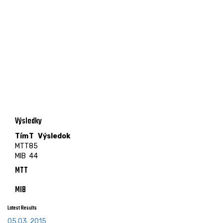
Výsledky
Tím
T
Výsledok
MTT
85
MIB
44
MTT
MIB
Latest Results
05.03. 2015