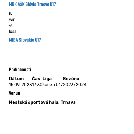
MBK AŠK Slávia Trnava U17
85
win
44
loss
MIBA Slovakia U17
Kadeti U17 - 15.09. 2023 - 17:30
Mestská športová hala, Trnava
Podrobnosti
Dátum
Čas
Liga
Sezóna
15.09. 2023
17:30
Kadeti U17
2023/2024
Venue
Mestská športová hala, Trnava