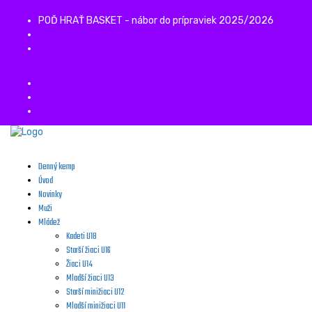
POĎ HRAŤ BASKET - nábor do prípraviek 2025/2026
Denný kemp
Úvod
Novinky
Muži
Mládež
Kadeti U18
Starší žiaci U16
Žiaci U14
Mladší žiaci U13
Starší minižiaci U12
Mladší minižiaci U11