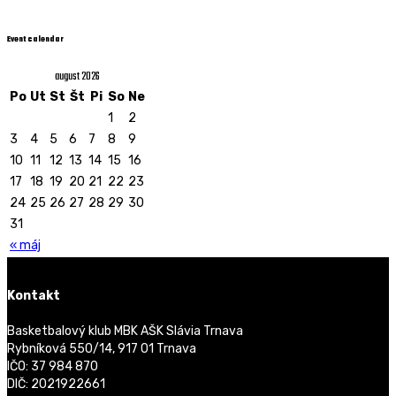
Event calendar
august 2026
Po
Ut
St
Št
Pi
So
Ne
1
2
3
4
5
6
7
8
9
10
11
12
13
14
15
16
17
18
19
20
21
22
23
24
25
26
27
28
29
30
31
« máj
Kontakt
Basketbalový klub MBK AŠK Slávia Trnava
Rybníková 550/14, 917 01 Trnava
IČO: 37 984 870
DIČ: 2021922661