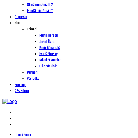
Starší minižiaci U12
Mladší minižiaci U11
Prípravka
Klub
Tréneri
Martin Herega
Jakub Švec
Boris Ščavnický
Ivan Šušanský
Mikuláš Majcher
Lubomír Sitár
Partneri
Výsledky
Fanshop
2 % z dane
Denný kemp