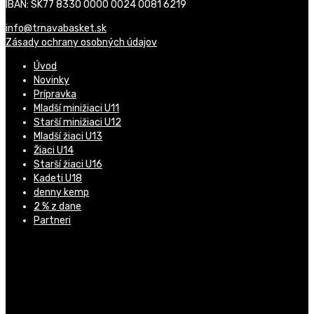
IBAN: SK77 8330 0000 0024 0081 6219
info@trnavabasket.sk
Zásady ochrany osobných údajov
Úvod
Novinky
Prípravka
Mladší minižiaci U11
Starší minižiaci U12
Mladší žiaci U13
Žiaci U14
Starší žiaci U16
Kadeti U18
denny kemp
2 % z dane
Partneri