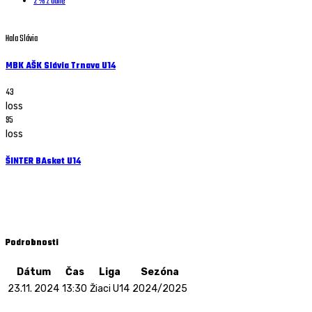
2 % z dane
Hala Slávia
MBK AŠK Slávia Trnava U14
43
loss
95
loss
ŠINTER BAsket U14
Žiaci U14 - 23.11. 2024 - 13:30
Hala Slávia
Podrobnosti
Dátum
Čas
Liga
Sezóna
23.11. 2024
13:30
Žiaci U14
2024/2025