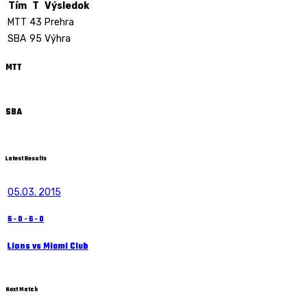
Tím
T
Výsledok
MTT
43
Prehra
SBA
95
Výhra
MTT
SBA
Latest Results
05.03. 2015
6
-
0
-
6
-
0
Lions vs Miami Club
Next Match