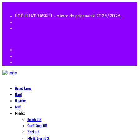
POĎ HRAŤ BASKET - nábor do prípraviek 2025/2026
Denný kemp
Úvod
Novinky
Muži
Mládež
Kadeti U18
Starší žiaci U16
Žiaci U14
Mladší žiaci U13