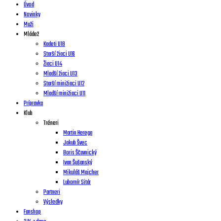
Úvod
Novinky
Muži
Mládež
Kadeti U18
Starší žiaci U16
Žiaci U14
Mladší žiaci U13
Starší minižiaci U12
Mladší minižiaci U11
Prípravka
Klub
Tréneri
Martin Herega
Jakub Švec
Boris Ščavnický
Ivan Šušanský
Mikuláš Majcher
Lubomír Sitár
Partneri
Výsledky
Fanshop