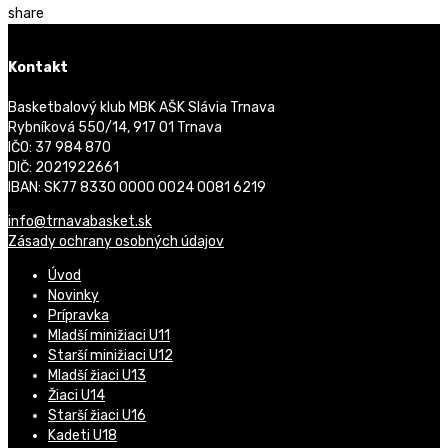
share
Kontakt
Basketbalový klub MBK AŠK Slávia Trnava
Rybníková 550/14, 917 01 Trnava
IČO: 37 984 870
DIČ: 2021922661
IBAN: SK77 8330 0000 0024 0081 6219
info@trnavabasket.sk
Zásady ochrany osobných údajov
Úvod
Novinky
Prípravka
Mladší minižiaci U11
Starší minižiaci U12
Mladší žiaci U13
Žiaci U14
Starší žiaci U16
Kadeti U18