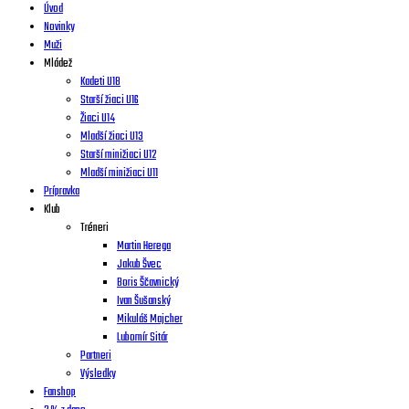
Úvod
Novinky
Muži
Mládež
Kadeti U18
Starší žiaci U16
Žiaci U14
Mladší žiaci U13
Starší minižiaci U12
Mladší minižiaci U11
Prípravka
Klub
Tréneri
Martin Herega
Jakub Švec
Boris Ščavnický
Ivan Šušanský
Mikuláš Majcher
Lubomír Sitár
Partneri
Výsledky
Fanshop