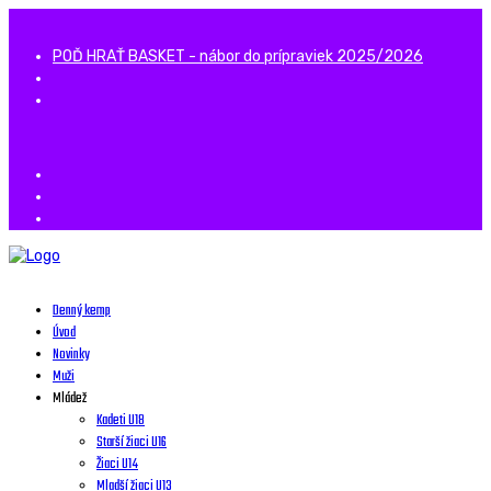
POĎ HRAŤ BASKET - nábor do prípraviek 2025/2026
Denný kemp
Úvod
Novinky
Muži
Mládež
Kadeti U18
Starší žiaci U16
Žiaci U14
Mladší žiaci U13