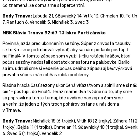
čo znamená, že doma sme stopercentní.
Body Trnava:
Labuda 21, Ščavnický 14, Vrtík 13, Chmelan 10, Foltín
7, Rantuch 6, Vencelík 5, Michálek 3, Švec 3
MBK Slávia Trnava 92:67 TJ Iskra Partizánske
Povinná jazda pred ukončením sezóny. Súper z chvosta tabuľky,
s ktorým sme potrebovali vyhrať, aby sa nám podarilo postúpiť
na Final4. V tomto zápase som využil širšiu rotáciu hráčov, ktorí
počas sezóny nedostali dostatok priestoru na palubovke. Darilo
sa im, udržali sme si vedenie počas celého zápasu aj keď výšková
prevaha súpera nám občas robila problémy.
Riadna hracia časť sezóny ukončená víťazstvom a splnili sme si náš
cieľ – postúpiť do Final4. Teraz máme dva týždne na to, aby sme
sa pripravili na tento turnaj, kde uvidíme naozaj na čom sme
a verím, že jeden z tých troch pohárov ostane u nás doma
v Trnave.
Body Trnava:
Michálek 18 (6 trojek), Vrtík 18 (2 trojky), Záhora 11 (2
trojky), Bejda 11 (1 trojka), Chmelan 11, Ščavnický 10 (1 trojka), Švenk
6, Švec 5 (1 trojka), Vencelík 2