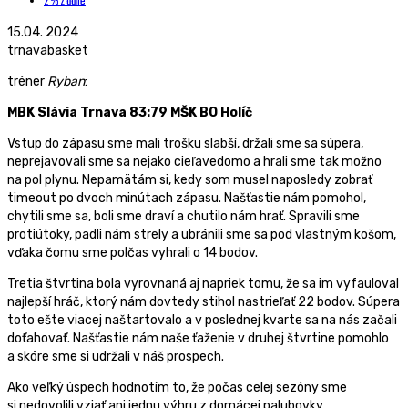
2 % z dane
15.04. 2024
trnavabasket
tréner
Ryban
:
MBK Slávia Trnava 83:79 MŠK BO Holíč
Vstup do zápasu sme mali trošku slabší, držali sme sa súpera,
neprejavovali sme sa nejako cieľavedomo a hrali sme tak možno
na pol plynu. Nepamätám si, kedy som musel naposledy zobrať
timeout po dvoch minútach zápasu. Našťastie nám pomohol,
chytili sme sa, boli sme draví a chutilo nám hrať. Spravili sme
protiútoky, padli nám strely a ubránili sme sa pod vlastným košom,
vďaka čomu sme polčas vyhrali o 14 bodov.
Tretia štvrtina bola vyrovnaná aj napriek tomu, že sa im vyfauloval
najlepší hráč, ktorý nám dovtedy stihol nastrieľať 22 bodov. Súpera
toto ešte viacej naštartovalo a v poslednej kvarte sa na nás začali
doťahovať. Našťastie nám naše ťaženie v druhej štvrtine pomohlo
a skóre sme si udržali v náš prospech.
Ako veľký úspech hodnotím to, že počas celej sezóny sme
si nedovolili vziať ani jednu výhru z domácej palubovky,