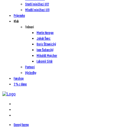
Starší minižiaci U12
Mladší minižiaci U11
Prípravka
Klub
Tréneri
Martin Herega
Jakub Švec
Boris Ščavnický
Ivan Šušanský
Mikuláš Majcher
Lubomír Sitár
Partneri
Výsledky
Fanshop
2 % z dane
Denný kemp