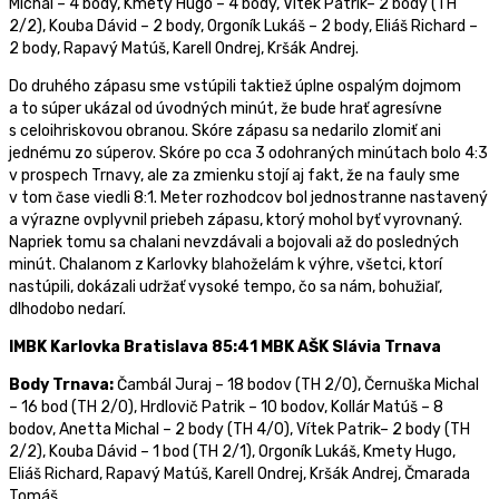
Michal – 4 body, Kmety Hugo – 4 body, Vítek Patrik– 2 body (TH
2/2), Kouba Dávid – 2 body, Orgoník Lukáš – 2 body, Eliáš Richard –
2 body, Rapavý Matúš, Karell Ondrej, Kršák Andrej.
Do druhého zápasu sme vstúpili taktiež úplne ospalým dojmom
a to súper ukázal od úvodných minút, že bude hrať agresívne
s celoihriskovou obranou. Skóre zápasu sa nedarilo zlomiť ani
jednému zo súperov. Skóre po cca 3 odohraných minútach bolo 4:3
v prospech Trnavy, ale za zmienku stojí aj fakt, že na fauly sme
v tom čase viedli 8:1. Meter rozhodcov bol jednostranne nastavený
a výrazne ovplyvnil priebeh zápasu, ktorý mohol byť vyrovnaný.
Napriek tomu sa chalani nevzdávali a bojovali až do posledných
minút. Chalanom z Karlovky blahoželám k výhre, všetci, ktorí
nastúpili, dokázali udržať vysoké tempo, čo sa nám, bohužiaľ,
dlhodobo nedarí.
IMBK Karlovka Bratislava 85:41 MBK AŠK Slávia Trnava
Body Trnava:
Čambál Juraj – 18 bodov (TH 2/0), Černuška Michal
– 16 bod (TH 2/0), Hrdlovič Patrik – 10 bodov, Kollár Matúš – 8
bodov, Anetta Michal – 2 body (TH 4/0), Vítek Patrik– 2 body (TH
2/2), Kouba Dávid – 1 bod (TH 2/1), Orgoník Lukáš, Kmety Hugo,
Eliáš Richard, Rapavý Matúš, Karell Ondrej, Kršák Andrej, Čmarada
Tomáš.