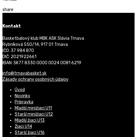
share
Kontakt
Basketbalový klub MBK AŠK Slávia Trnava
Rybníková 550/14, 917 01 Trnava
IČO: 37 984 870
DIČ: 2021922661
IBAN: SK77 8330 0000 0024 0081 6219
info@trnavabasket.sk
Zásady ochrany osobných údajov
Úvod
Novinky
Prípravka
Mladší minižiaci U11
Starší minižiaci U12
Mladší žiaci U13
Žiaci U14
Starší žiaci U16