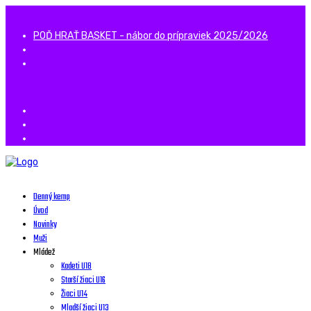
POĎ HRAŤ BASKET - nábor do prípraviek 2025/2026
Denný kemp
Úvod
Novinky
Muži
Mládež
Kadeti U18
Starší žiaci U16
Žiaci U14
Mladší žiaci U13