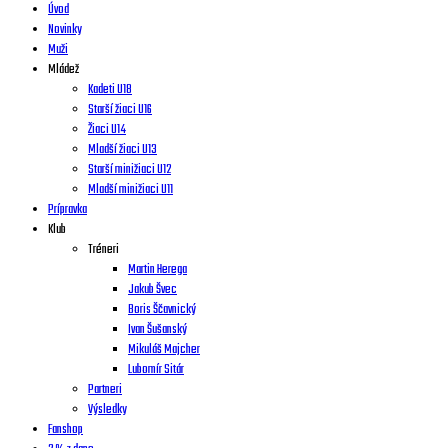
Úvod
Novinky
Muži
Mládež
Kadeti U18
Starší žiaci U16
Žiaci U14
Mladší žiaci U13
Starší minižiaci U12
Mladší minižiaci U11
Prípravka
Klub
Tréneri
Martin Herega
Jakub Švec
Boris Ščavnický
Ivan Šušanský
Mikuláš Majcher
Lubomír Sitár
Partneri
Výsledky
Fanshop