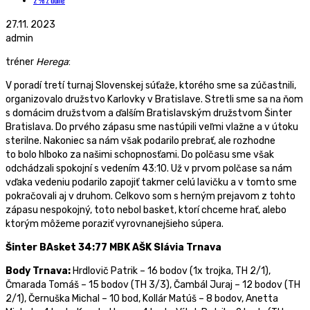
2 % z dane
27.11. 2023
admin
tréner
Herega
:
V poradí tretí turnaj Slovenskej súťaže, ktorého sme sa zúčastnili,
organizovalo družstvo Karlovky v Bratislave. Stretli sme sa na ňom
s domácim družstvom a ďalším Bratislavským družstvom Šinter
Bratislava. Do prvého zápasu sme nastúpili veľmi vlažne a v útoku
sterilne. Nakoniec sa nám však podarilo prebrať, ale rozhodne
to bolo hlboko za našimi schopnosťami. Do polčasu sme však
odchádzali spokojní s vedením 43:10. Už v prvom polčase sa nám
vďaka vedeniu podarilo zapojiť takmer celú lavičku a v tomto sme
pokračovali aj v druhom. Celkovo som s herným prejavom z tohto
zápasu nespokojný, toto nebol basket, ktorí chceme hrať, alebo
ktorým môžeme poraziť vyrovnanejšieho súpera.
Šinter BAsket 34:77 MBK AŠK Slávia Trnava
Body Trnava:
Hrdlovič Patrik – 16 bodov (1x trojka, TH 2/1),
Čmarada Tomáš – 15 bodov (TH 3/3), Čambál Juraj – 12 bodov (TH
2/1), Černuška Michal – 10 bod, Kollár Matúš – 8 bodov, Anetta