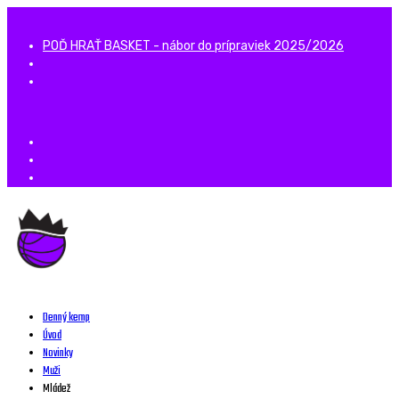
POĎ HRAŤ BASKET - nábor do prípraviek 2025/2026
Denný kemp
Úvod
Novinky
Muži
Mládež