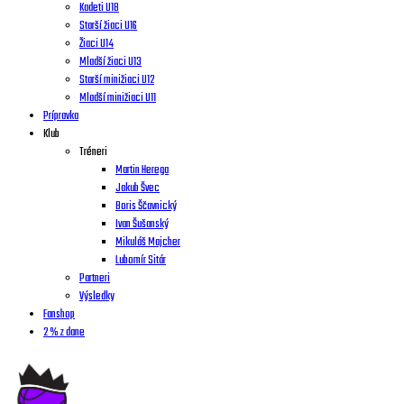
Kadeti U18
Starší žiaci U16
Žiaci U14
Mladší žiaci U13
Starší minižiaci U12
Mladší minižiaci U11
Prípravka
Klub
Tréneri
Martin Herega
Jakub Švec
Boris Ščavnický
Ivan Šušanský
Mikuláš Majcher
Lubomír Sitár
Partneri
Výsledky
Fanshop
2 % z dane