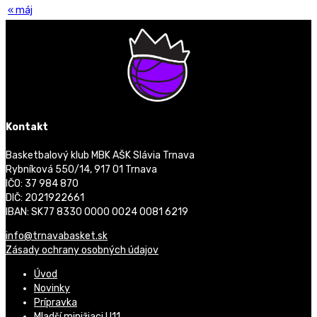
« máj
Kontakt
Basketbalový klub MBK AŠK Slávia Trnava
Rybníková 550/14, 917 01 Trnava
IČO: 37 984 870
DIČ: 2021922661
IBAN: SK77 8330 0000 0024 0081 6219
info@trnavabasket.sk
Zásady ochrany osobných údajov
Úvod
Novinky
Prípravka
Mladší minižiaci U11