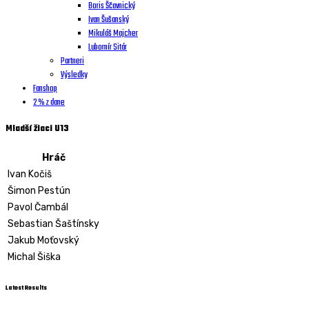
Boris Ščavnický
Ivan Šušanský
Mikuláš Majcher
Lubomír Sitár
Partneri
Výsledky
Fanshop
2 % z dane
Mladší žiaci U13
Hráč
Ivan Kočiš
Šimon Pestún
Pavol Čambál
Sebastian Šaštínsky
Jakub Moťovský
Michal Šiška
Latest Results