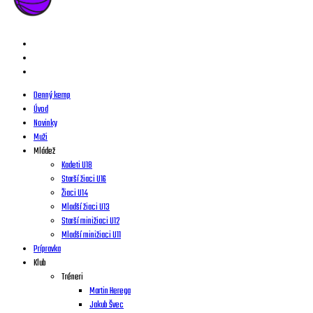
Denný kemp
Úvod
Novinky
Muži
Mládež
Kadeti U18
Starší žiaci U16
Žiaci U14
Mladší žiaci U13
Starší minižiaci U12
Mladší minižiaci U11
Prípravka
Klub
Tréneri
Martin Herega
Jakub Švec