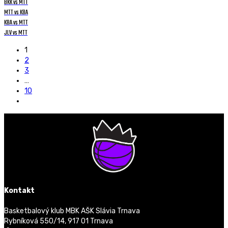
BKK vs MTT
MTT vs KBA
KBA vs MTT
JLV vs MTT
1
2
3
…
10
Kontakt
Basketbalový klub MBK AŠK Slávia Trnava
Rybníková 550/14, 917 01 Trnava