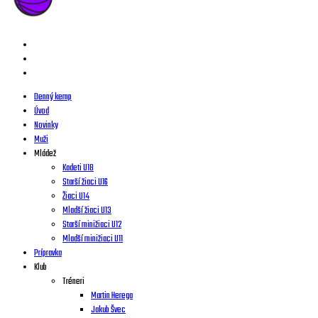
Denný kemp
Úvod
Novinky
Muži
Mládež
Kadeti U18
Starší žiaci U16
Žiaci U14
Mladší žiaci U13
Starší minižiaci U12
Mladší minižiaci U11
Prípravka
Klub
Tréneri
Martin Herega
Jakub Švec