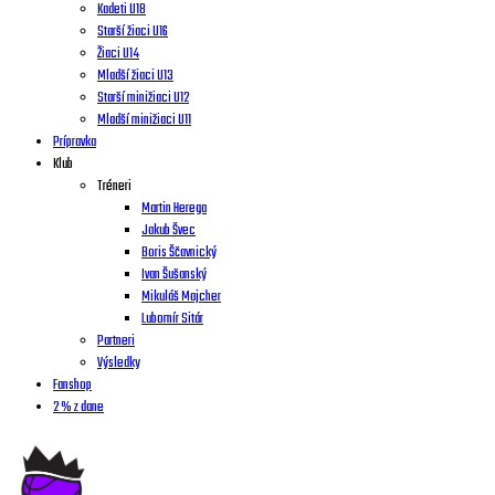
Kadeti U18
Starší žiaci U16
Žiaci U14
Mladší žiaci U13
Starší minižiaci U12
Mladší minižiaci U11
Prípravka
Klub
Tréneri
Martin Herega
Jakub Švec
Boris Ščavnický
Ivan Šušanský
Mikuláš Majcher
Lubomír Sitár
Partneri
Výsledky
Fanshop
2 % z dane