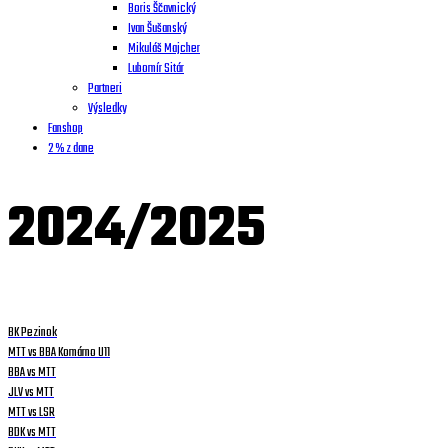
Boris Ščavnický
Ivan Šušanský
Mikuláš Majcher
Lubomír Sitár
Partneri
Výsledky
Fanshop
2 % z dane
2024/2025
BK Pezinok
MTT vs BBA Komárno U11
BBA vs MTT
JLV vs MTT
MTT vs LSR
BDK vs MTT