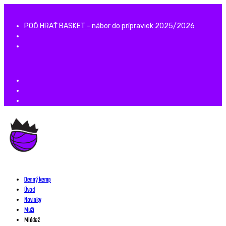
POĎ HRAŤ BASKET - nábor do prípraviek 2025/2026
Denný kemp
Úvod
Novinky
Muži
Mládež