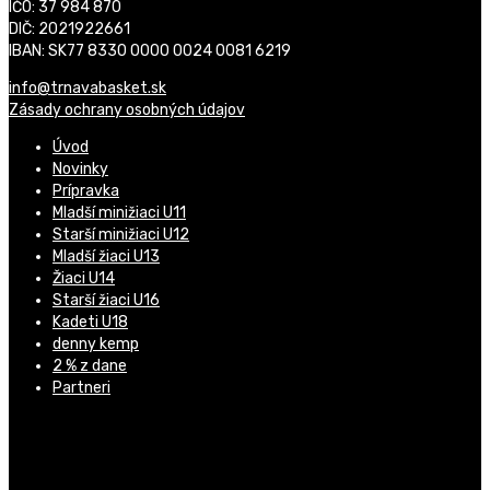
IČO: 37 984 870
DIČ: 2021922661
IBAN: SK77 8330 0000 0024 0081 6219
info@trnavabasket.sk
Zásady ochrany osobných údajov
Úvod
Novinky
Prípravka
Mladší minižiaci U11
Starší minižiaci U12
Mladší žiaci U13
Žiaci U14
Starší žiaci U16
Kadeti U18
denny kemp
2 % z dane
Partneri