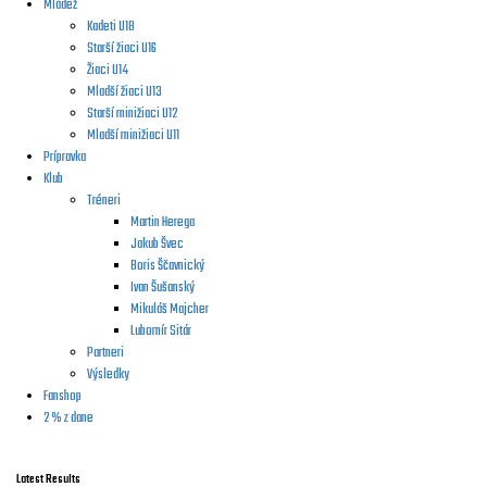
Mládež
Kadeti U18
Starší žiaci U16
Žiaci U14
Mladší žiaci U13
Starší minižiaci U12
Mladší minižiaci U11
Prípravka
Klub
Tréneri
Martin Herega
Jakub Švec
Boris Ščavnický
Ivan Šušanský
Mikuláš Majcher
Lubomír Sitár
Partneri
Výsledky
Fanshop
2 % z dane
Latest Results