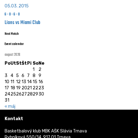
05.03. 2015
6
-
0
-
6
-
0
Lions vs Miami Club
Next Match
Event calendar
august 2026
Po
Ut
St
Št
Pi
So
Ne
1
2
3
4
5
6
7
8
9
10
11
12
13
14
15
16
17
18
19
20
21
22
23
24
25
26
27
28
29
30
31
« máj
Kontakt
Basketbalový klub MBK AŠK Slávia Trnava
Rybníková 550/14, 917 01 Trnava