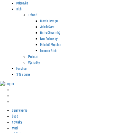
Prípravka
Klub
Tréneri
Martin Herega
Jakub Švec
Boris Ščavnický
Ivan Šušanský
Mikuláš Majcher
Lubomír Sitár
Partneri
Výsledky
Fanshop
2 % z dane
Denný kemp
Úvod
Novinky
Muži