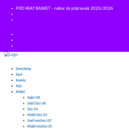
POĎ HRAŤ BASKET - nábor do prípraviek 2025/2026
Denný kemp
Úvod
Novinky
Muži
Mládež
Kadeti U18
Starší žiaci U16
Žiaci U14
Mladší žiaci U13
Starší minižiaci U12
Mladší minižiaci U11