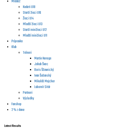
Mládež
Kadeti U18
Starší žiaci U16
Žiaci U14
Mladší žiaci U13
Starší minižiaci U12
Mladší minižiaci U11
Prípravka
Klub
Tréneri
Martin Herega
Jakub Švec
Boris Ščavnický
Ivan Šušanský
Mikuláš Majcher
Lubomír Sitár
Partneri
Výsledky
Fanshop
2 % z dane
Latest Results