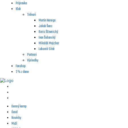
Prípravka
Klub
Tréneri
Martin Herega
Jakub Švec
Boris Ščavnický
Ivan Šušanský
Mikuláš Majcher
Lubomír Sitár
Partneri
Výsledky
Fanshop
2 % z dane
Denný kemp
Úvod
Novinky
Muži