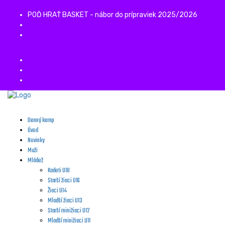
POĎ HRAŤ BASKET - nábor do prípraviek 2025/2026
Denný kemp
Úvod
Novinky
Muži
Mládež
Kadeti U18
Starší žiaci U16
Žiaci U14
Mladší žiaci U13
Starší minižiaci U12
Mladší minižiaci U11