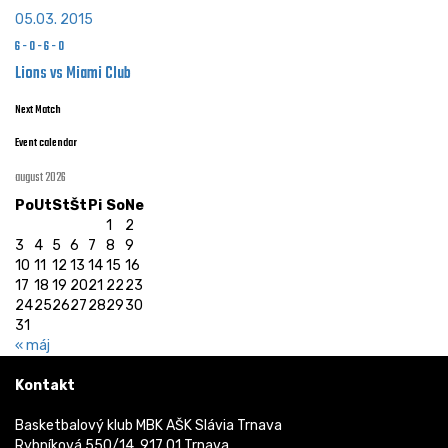
05.03. 2015
6
-
0
-
6
-
0
Lions vs Miami Club
Next Match
Event calendar
august 2026
Po
Ut
St
Št
Pi
So
Ne
1
2
3
4
5
6
7
8
9
10
11
12
13
14
15
16
17
18
19
20
21
22
23
24
25
26
27
28
29
30
31
« máj
Kontakt
Basketbalový klub MBK AŠK Slávia Trnava
Rybníková 550/14, 917 01 Trnava