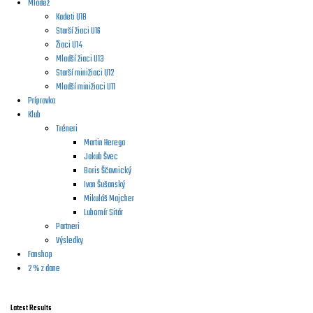
Mládež
Kadeti U18
Starší žiaci U16
Žiaci U14
Mladší žiaci U13
Starší minižiaci U12
Mladší minižiaci U11
Prípravka
Klub
Tréneri
Martin Herega
Jakub Švec
Boris Ščavnický
Ivan Šušanský
Mikuláš Majcher
Lubomír Sitár
Partneri
Výsledky
Fanshop
2 % z dane
Latest Results