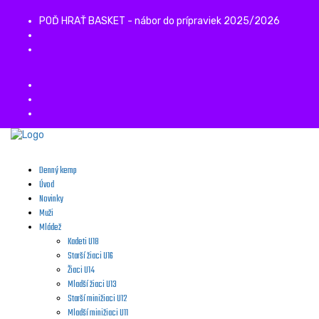
POĎ HRAŤ BASKET - nábor do prípraviek 2025/2026
Denný kemp
Úvod
Novinky
Muži
Mládež
Kadeti U18
Starší žiaci U16
Žiaci U14
Mladší žiaci U13
Starší minižiaci U12
Mladší minižiaci U11