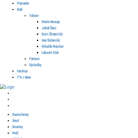
Prípravka
Klub
Tréneri
Martin Herega
Jakub Švec
Boris Ščavnický
Ivan Šušanský
Mikuláš Majcher
Lubomír Sitár
Partneri
Výsledky
Fanshop
2 % z dane
Denný kemp
Úvod
Novinky
Muži