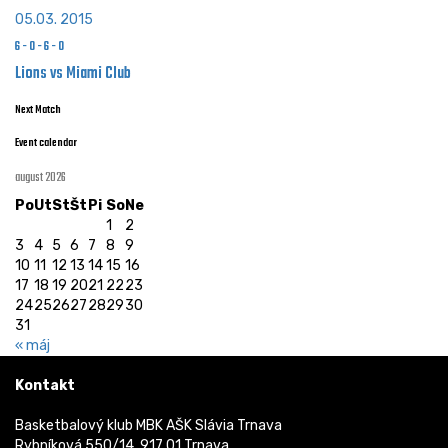
05.03. 2015
6
-
0
-
6
-
0
Lions vs Miami Club
Next Match
Event calendar
august 2026
Po
Ut
St
Št
Pi
So
Ne
1
2
3
4
5
6
7
8
9
10
11
12
13
14
15
16
17
18
19
20
21
22
23
24
25
26
27
28
29
30
31
« máj
Kontakt
Basketbalový klub MBK AŠK Slávia Trnava
Rybníková 550/14, 917 01 Trnava