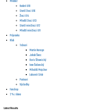
Mládež
Kadeti U18
Starší žiaci U16
Žiaci U14
Mladší žiaci U13
Starší minižiaci U12
Mladší minižiaci U11
Prípravka
Klub
Tréneri
Martin Herega
Jakub Švec
Boris Ščavnický
Ivan Šušanský
Mikuláš Majcher
Lubomír Sitár
Partneri
Výsledky
Fanshop
2 % z dane
Latest Results