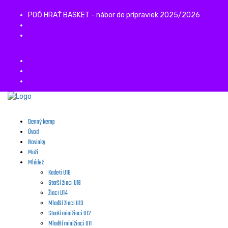
POĎ HRAŤ BASKET - nábor do prípraviek 2025/2026
Denný kemp
Úvod
Novinky
Muži
Mládež
Kadeti U18
Starší žiaci U16
Žiaci U14
Mladší žiaci U13
Starší minižiaci U12
Mladší minižiaci U11