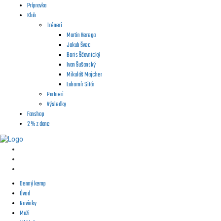
Prípravka
Klub
Tréneri
Martin Herega
Jakub Švec
Boris Ščavnický
Ivan Šušanský
Mikuláš Majcher
Lubomír Sitár
Partneri
Výsledky
Fanshop
2 % z dane
Denný kemp
Úvod
Novinky
Muži