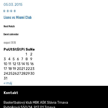
05.03. 2015
6
-
0
-
6
-
0
Lions vs Miami Club
Next Match
Event calendar
august 2026
Po
Ut
St
Št
Pi
So
Ne
1
2
3
4
5
6
7
8
9
10
11
12
13
14
15
16
17
18
19
20
21
22
23
24
25
26
27
28
29
30
31
« máj
Kontakt
Basketbalový klub MBK AŠK Slávia Trnava
Rybníková 550/14, 917 01 Trnava