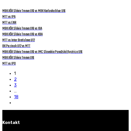
MBK AŠK Slávia Trnava U16 vs MBK Karlovka blue U16
MTT vs IPA
MTT vs ENR
MBK AŠK Slávia Trnava U16 vs IBA
MBK AŠK Slávia Trnava U16 vs KBA
MTT vs Inter Bratislava U12
BK Pezinok U12 vs MTT
MBK AŠK Slávia Trnava U16 vs IMC Slovakia Považská Bystrica U16
MBK AŠK Slávia Trnava U16
MTT vs IPD
1
2
3
…
18
Kontakt