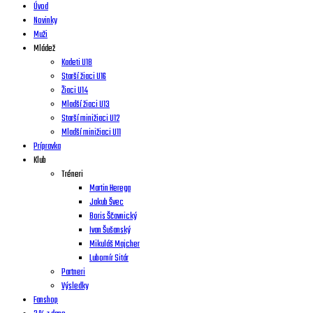
Úvod
Novinky
Muži
Mládež
Kadeti U18
Starší žiaci U16
Žiaci U14
Mladší žiaci U13
Starší minižiaci U12
Mladší minižiaci U11
Prípravka
Klub
Tréneri
Martin Herega
Jakub Švec
Boris Ščavnický
Ivan Šušanský
Mikuláš Majcher
Lubomír Sitár
Partneri
Výsledky
Fanshop