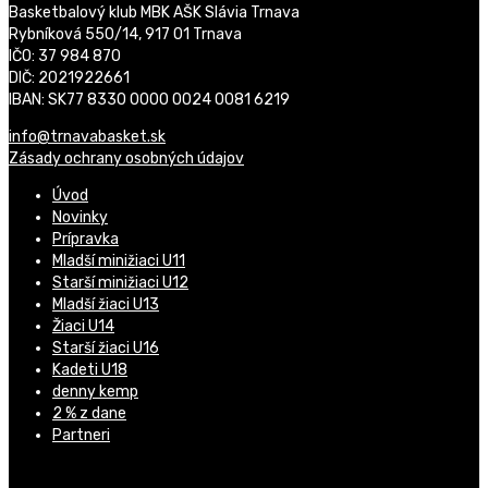
Basketbalový klub MBK AŠK Slávia Trnava
Rybníková 550/14, 917 01 Trnava
IČO: 37 984 870
DIČ: 2021922661
IBAN: SK77 8330 0000 0024 0081 6219
info@trnavabasket.sk
Zásady ochrany osobných údajov
Úvod
Novinky
Prípravka
Mladší minižiaci U11
Starší minižiaci U12
Mladší žiaci U13
Žiaci U14
Starší žiaci U16
Kadeti U18
denny kemp
2 % z dane
Partneri