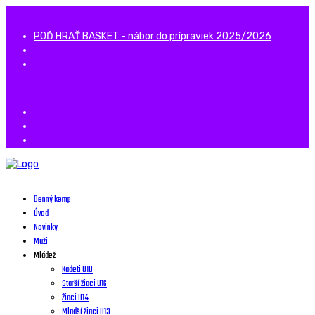
POĎ HRAŤ BASKET - nábor do prípraviek 2025/2026
Denný kemp
Úvod
Novinky
Muži
Mládež
Kadeti U18
Starší žiaci U16
Žiaci U14
Mladší žiaci U13