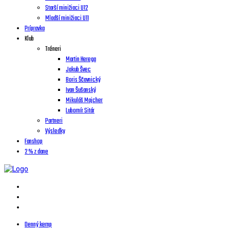
Starší minižiaci U12
Mladší minižiaci U11
Prípravka
Klub
Tréneri
Martin Herega
Jakub Švec
Boris Ščavnický
Ivan Šušanský
Mikuláš Majcher
Lubomír Sitár
Partneri
Výsledky
Fanshop
2 % z dane
Denný kemp