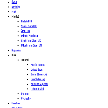
Úvod
Novinky
Muži
Mládež
Kadeti U18
Starší žiaci U16
Žiaci U14
Mladší žiaci U13
Starší minižiaci U12
Mladší minižiaci U11
Prípravka
Klub
Tréneri
Martin Herega
Jakub Švec
Boris Ščavnický
Ivan Šušanský
Mikuláš Majcher
Lubomír Sitár
Partneri
Výsledky
Fanshop