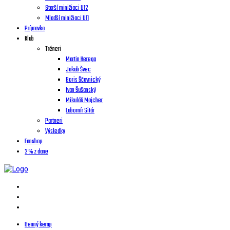
Starší minižiaci U12
Mladší minižiaci U11
Prípravka
Klub
Tréneri
Martin Herega
Jakub Švec
Boris Ščavnický
Ivan Šušanský
Mikuláš Majcher
Lubomír Sitár
Partneri
Výsledky
Fanshop
2 % z dane
Denný kemp