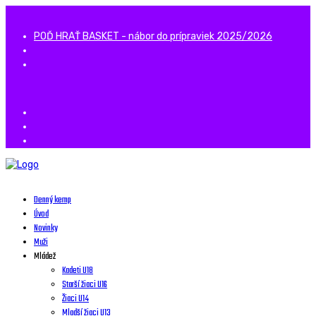
POĎ HRAŤ BASKET - nábor do prípraviek 2025/2026
Denný kemp
Úvod
Novinky
Muži
Mládež
Kadeti U18
Starší žiaci U16
Žiaci U14
Mladší žiaci U13