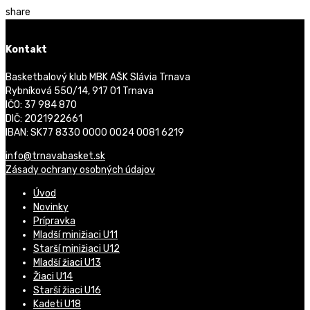
share
Kontakt
Basketbalový klub MBK AŠK Slávia Trnava
Rybníková 550/14, 917 01 Trnava
IČO: 37 984 870
DIČ: 2021922661
IBAN: SK77 8330 0000 0024 0081 6219
info@trnavabasket.sk
Zásady ochrany osobných údajov
Úvod
Novinky
Prípravka
Mladší minižiaci U11
Starší minižiaci U12
Mladší žiaci U13
Žiaci U14
Starší žiaci U16
Kadeti U18