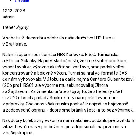
2 % z dane
12.12. 2023
admin
tréner
Žigray
:
V sobotu 9. decembra odohralo naše družstvo U10 turnaj
v Bratislave.
Našimi súpermi boli domáci MBK Karlovka, B.S.C. Turnianska
a Strojár Malacky. Napriek skutočnosti, že sme kvôli maródkam
vycestovali vo výrazne oklieštenej zostave, sme podali veľmi
koncentrovaný a bojovný výkon. Turnaj sa hral vo formáte 3×3
čo nám vyhovovalo. V útoku sa darilo najmä Cantero Guisantezovi
(20b proti BSC), ale výborne mu sekundovali aj Jindra
so Šajtlavom. Za zmienku určite stojí aj to, že strelecký účet
si v U10 otvoril aj mladý Sopko, ktorý nám prišiel vypomôcť
z prípravky. Chalanov však musím pochváliť najmä za bojovnosť
a zodpovednú obranu – dobre sme bránili všetci a to bez výnimiek.
Náš dobrý kolektívny výkon sa nám nakoniec podarilo pretaviť do 3
víťazstiev, čo nás v priebežnom poradí posunulo na prvé miesto
v našej skupine.