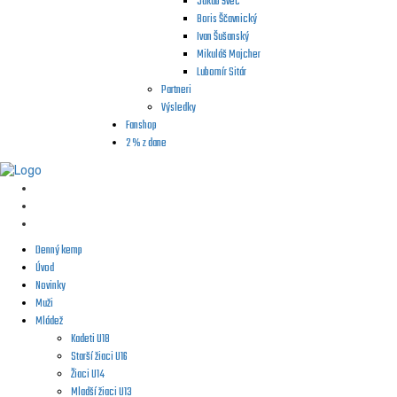
Jakub Švec
Boris Ščavnický
Ivan Šušanský
Mikuláš Majcher
Lubomír Sitár
Partneri
Výsledky
Fanshop
2 % z dane
Denný kemp
Úvod
Novinky
Muži
Mládež
Kadeti U18
Starší žiaci U16
Žiaci U14
Mladší žiaci U13