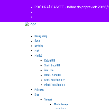
POĎ HRAŤ BASKET - nábor do prípraviek 2025
Denný kemp
Úvod
Novinky
Muži
Mládež
Kadeti U18
Starší žiaci U16
Žiaci U14
Mladší žiaci U13
Starší minižiaci U12
Mladší minižiaci U11
Prípravka
Klub
Tréneri
Martin Herega