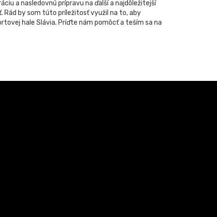
iu a nasledovnú prípravu na ďalší a najdôležitejší
 Rád by som túto príležitosť využil na to, aby
ortovej hale Slávia. Príďte nám pomôcť a teším sa na