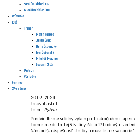
Starší minižiaci U12
Mladší minižiaci U11
Prípravka
Klub
Tréneri
Martin Herega
Jakub Švec
Boris Ščavnický
Ivan Šušanský
Mikuláš Majcher
Lubomír Sitár
Partneri
Výsledky
Fanshop
2 % z dane
20.03. 2024
trnavabasket
tréner
Ryban
:
Predviedli sme solídny výkon proti náročnému súperovi
tomu sme do tretej štvrtiny išli so 17 bodovým veden
Nám odišla úspešnosť streľby a museli sme sa nadrieť 