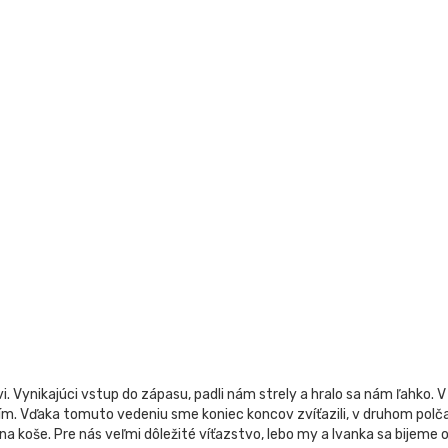
. Vynikajúci vstup do zápasu, padli nám strely a hralo sa nám ľahko. 
ím. Vďaka tomuto vedeniu sme koniec koncov zvíťazili, v druhom polčas
na koše. Pre nás veľmi dôležité víťazstvo, lebo my a Ivanka sa bijeme 