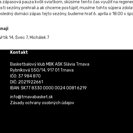
a zápasová pauza kvôli sviatkom, skúsime tento čas využiť na regenerác
asti sezóny prehrali a ak chceme postúpiť, musíme tohto súpera zdolať.
posledný domáci zápas tejto sezóny, budeme hrať 6. apríla o 18:00 v šp
naji
rtík 14, Švec 7, Michálek 7
Kontakt
Basketbalový klub MBK AŠK Slávia Trnava
Rybníková 550/14, 917 01 Trnava
IČO: 37 984 870
DIČ: 2021922661
IBAN: SK77 8330 0000 0024 0081 6219
info@trnavabasket.sk
Zásady ochrany osobných údajov