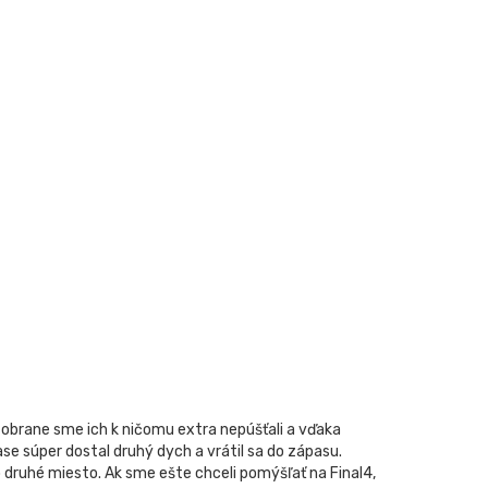
V obrane sme ich k ničomu extra nepúšťali a vďaka
e súper dostal druhý dych a vrátil sa do zápasu.
o druhé miesto. Ak sme ešte chceli pomýšľať na Final4,