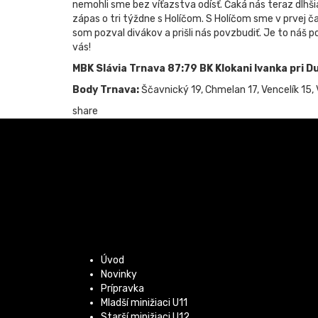
nemohli sme bez víťazstva odísť. Čaká nás teraz dlhši
zápas o tri týždne s Holíčom. S Holíčom sme v prvej č
som pozval divákov a prišli nás povzbudiť. Je to náš 
vás!
MBK Slávia Trnava 87:79 BK Klokani Ivanka pri Du
Body Trnava:
Ščavnický 19, Chmelan 17, Vencelík 15, V
share
Úvod
Novinky
Prípravka
Mladší minižiaci U11
Starší minižiaci U12