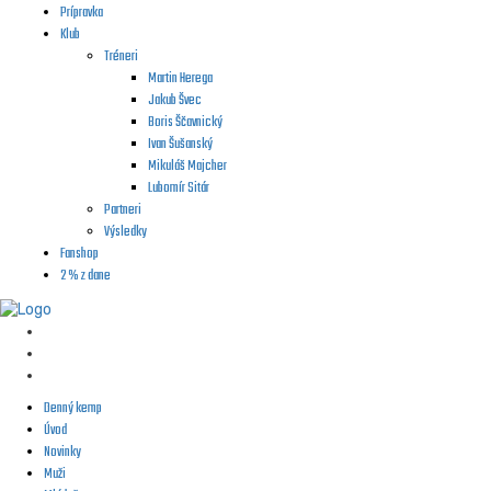
Prípravka
Klub
Tréneri
Martin Herega
Jakub Švec
Boris Ščavnický
Ivan Šušanský
Mikuláš Majcher
Lubomír Sitár
Partneri
Výsledky
Fanshop
2 % z dane
Denný kemp
Úvod
Novinky
Muži