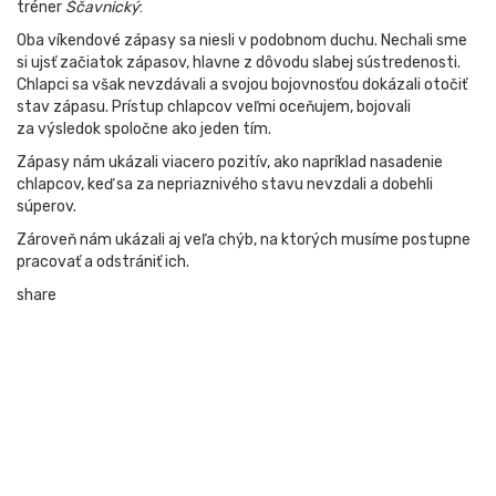
tréner
Ščavnický
:
Oba víkendové zápasy sa niesli v podobnom duchu. Nechali sme
si ujsť začiatok zápasov, hlavne z dôvodu slabej sústredenosti.
Chlapci sa však nevzdávali a svojou bojovnosťou dokázali otočiť
stav zápasu. Prístup chlapcov veľmi oceňujem, bojovali
za výsledok spoločne ako jeden tím.
Zápasy nám ukázali viacero pozitív, ako napríklad nasadenie
chlapcov, keď sa za nepriaznivého stavu nevzdali a dobehli
súperov.
Zároveň nám ukázali aj veľa chýb, na ktorých musíme postupne
pracovať a odstrániť ich.
share