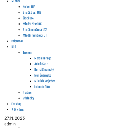
Mládež
Kadeti U18
Starší žiaci U16
Žiaci U14
Mladší žiaci U13
Starší minižiaci U12
Mladší minižiaci U11
Prípravka
Klub
Tréneri
Martin Herega
Jakub Švec
Boris Ščavnický
Ivan Šušanský
Mikuláš Majcher
Lubomír Sitár
Partneri
Výsledky
Fanshop
2 % z dane
27.11. 2023
admin