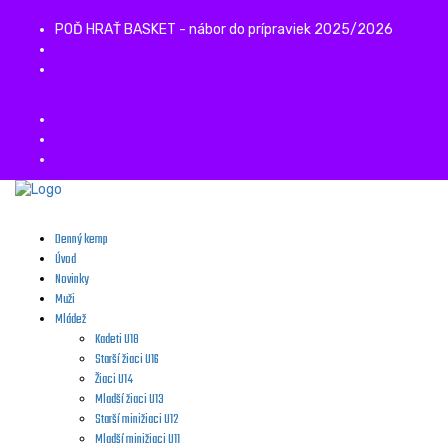
POĎ HRAŤ BASKET - nábor do prípraviek 2025/2026
Denný kemp
Úvod
Novinky
Muži
Mládež
Kadeti U18
Starší žiaci U16
Žiaci U14
Mladší žiaci U13
Starší minižiaci U12
Mladší minižiaci U11