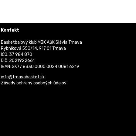
Kontakt
Basketbalový klub MBK AŠK Slávia Trnava
Rybníková 550/14, 917 01 Trnava
IČO: 37 984 870
DIČ: 2021922661
IBAN: SK77 8330 0000 0024 0081 6219
info@trnavabasket.sk
Zásady ochrany osobných údajov