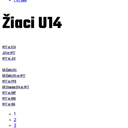
2 % z dane
Žiaci U14
MTT vs VZA
JLV vs MTT
MTT vs JLV
BA Čaňa U14
BA Čaňa U14 vs MTT
MTT vs PPB
BK Stupava U14 vs MTT
MTT vs BKP
MTT vs KBA
MTT vs IBA
1
2
3