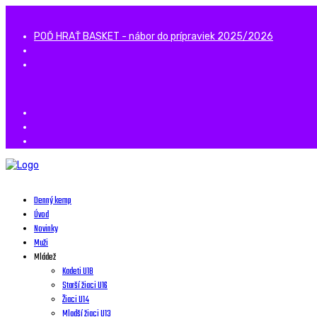
POĎ HRAŤ BASKET - nábor do prípraviek 2025/2026
Denný kemp
Úvod
Novinky
Muži
Mládež
Kadeti U18
Starší žiaci U16
Žiaci U14
Mladší žiaci U13