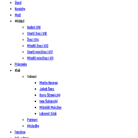
Úvod
Novinky
Muži
Mládež
Kadeti U18
Starší žiaci U16
Žiaci U14
Mladší žiaci U13
Starší minižiaci U12
Mladší minižiaci U11
Prípravka
Klub
Tréneri
Martin Herega
Jakub Švec
Boris Ščavnický
Ivan Šušanský
Mikuláš Majcher
Lubomír Sitár
Partneri
Výsledky
Fanshop