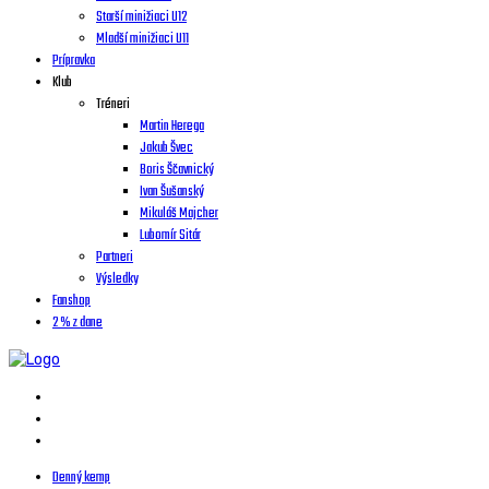
Starší minižiaci U12
Mladší minižiaci U11
Prípravka
Klub
Tréneri
Martin Herega
Jakub Švec
Boris Ščavnický
Ivan Šušanský
Mikuláš Majcher
Lubomír Sitár
Partneri
Výsledky
Fanshop
2 % z dane
Denný kemp