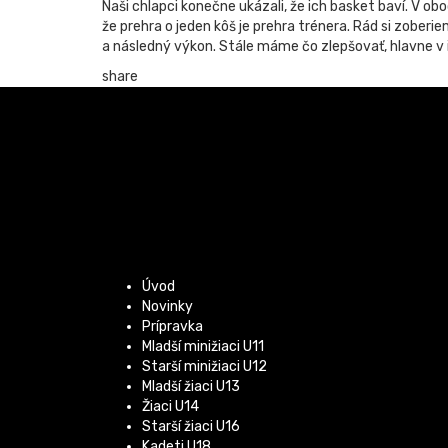
Naši chlapci konečne ukázali, že ich basket baví. V o
že prehra o jeden kôš je prehra trénera. Rád si zoberi
a následný výkon. Stále máme čo zlepšovať, hlavne v i
share
Úvod
Novinky
Prípravka
Mladší minižiaci U11
Starší minižiaci U12
Mladší žiaci U13
Žiaci U14
Starší žiaci U16
Kadeti U18