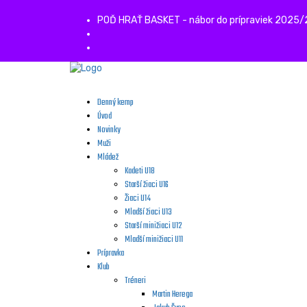
POĎ HRAŤ BASKET - nábor do prípraviek 2025
Denný kemp
Úvod
Novinky
Muži
Mládež
Kadeti U18
Starší žiaci U16
Žiaci U14
Mladší žiaci U13
Starší minižiaci U12
Mladší minižiaci U11
Prípravka
Klub
Tréneri
Martin Herega