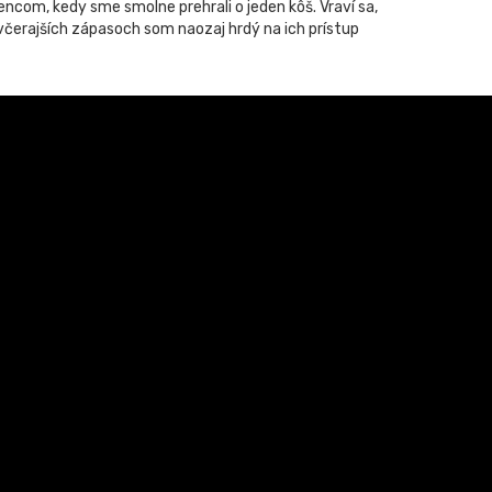
encom, kedy sme smolne prehrali o jeden kôš. Vraví sa,
o včerajších zápasoch som naozaj hrdý na ich prístup