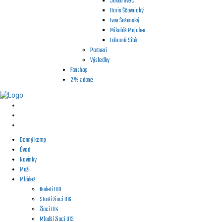
Jakub Švec
Boris Ščavnický
Ivan Šušanský
Mikuláš Majcher
Lubomír Sitár
Partneri
Výsledky
Fanshop
2 % z dane
Denný kemp
Úvod
Novinky
Muži
Mládež
Kadeti U18
Starší žiaci U16
Žiaci U14
Mladší žiaci U13