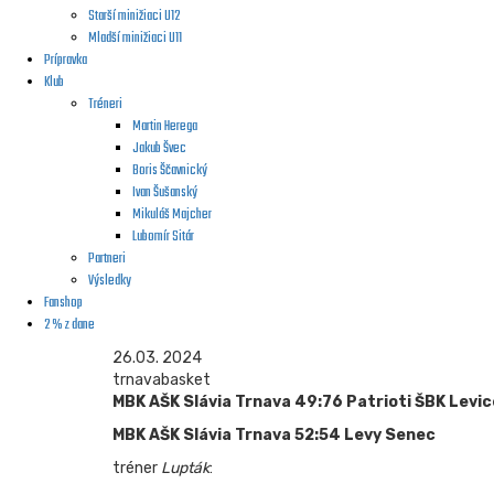
Starší minižiaci U12
Mladší minižiaci U11
Prípravka
Klub
Tréneri
Martin Herega
Jakub Švec
Boris Ščavnický
Ivan Šušanský
Mikuláš Majcher
Lubomír Sitár
Partneri
Výsledky
Fanshop
2 % z dane
26.03. 2024
trnavabasket
MBK AŠK Slávia Trnava 49:76 Patrioti ŠBK Levic
MBK AŠK Slávia Trnava 52:54 Levy Senec
tréner
Lupták
: