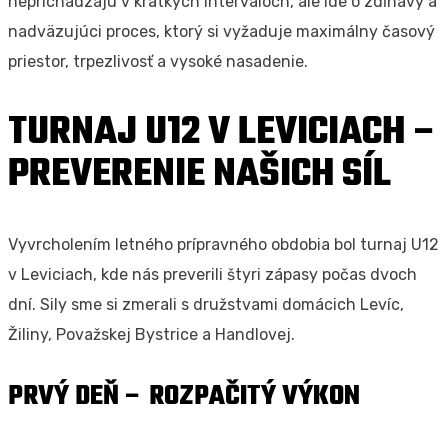
neprichádzajú v krátkych intervaloch, ale ide o zdĺhavý a
nadväzujúci proces, ktorý si vyžaduje maximálny časový
priestor, trpezlivosť a vysoké nasadenie.
TURNAJ U12 V LEVICIACH –
PREVERENIE NAŠICH SÍL
Vyvrcholením letného prípravného obdobia bol turnaj U12
v Leviciach, kde nás preverili štyri zápasy počas dvoch
dní. Sily sme si zmerali s družstvami domácich Levíc,
Žiliny, Považskej Bystrice a Handlovej.
PRVÝ DEŇ – ROZPAČITÝ VÝKON