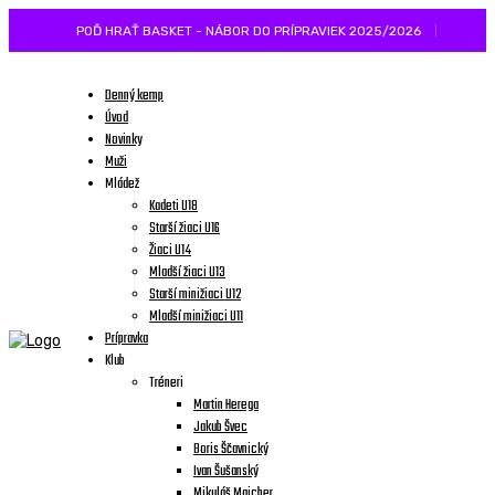
POĎ HRAŤ BASKET - NÁBOR DO PRÍPRAVIEK 2025/2026
Denný kemp
Úvod
Novinky
Muži
Mládež
Kadeti U18
Starší žiaci U16
Žiaci U14
Mladší žiaci U13
Starší minižiaci U12
Mladší minižiaci U11
Prípravka
Klub
Tréneri
Martin Herega
Jakub Švec
Boris Ščavnický
Ivan Šušanský
Mikuláš Majcher