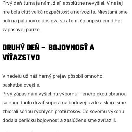
Prvý deň turnaja nám, žiaľ, absolútne nevyšiel. V našej
hre bola cítiť veľká rozpačitosť a nervozita. Miestami sme
boli na palubovke doslova stratení, čo pripisujem dlhej
zápasovej pauze.
DRUHÝ DEŇ – BOJOVNOSŤ A
VÍŤAZSTVO
V nedeľu už náš herný prejav pôsobil omnoho
basketbalovejšie.
Prvý zápas nám vyšiel na výbornú – energickou obranou
sa nám darilo držať súpera na bodovej uzde a skóre sme
zbierali sériou rýchlych protiútokov. Celkovému výkonu
dodala perličku bojovnosť a zaslúžene sme zvíťazili.