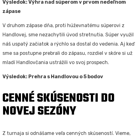
Výsledok: Výhra nad súperom v prvom nedeľnom
zápase
V druhom zápase dňa, proti húževnatému súperovi z
Handlovej, sme nezachytili úvod stretnutia. Súper využil
náš uspatý začiatok a rýchlo sa dostal do vedenia. Aj keď
sme sa postupne prebrali do zápasu, rozdiel v skóre si už
mladí Handlovčania ustrážili vo svoj prospech.
Výsledok: Prehra s Handlovou o 5 bodov
CENNÉ SKÚSENOSTI DO
NOVEJ SEZÓNY
Z turnaja si odnášame veľa cenných skúseností. Vieme,