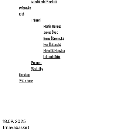
Mladší minižiaci U11
Prípravka
Klub
Tréneri
Martin Herega
Jakub Švec
Boris Ščavnický
Ivan Šušanský
Mikuláš Majcher
Lubomír Sitár
Partneri
Výsledky
Fanshop
2 % z dane
18.09. 2025
trnavabasket