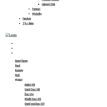
Lubomír Sitár
Partneri
Výsledky
Fanshop
2 % z dane
Denný kemp
Úvod
Novinky
Muži
Mládež
Kadeti U18
Starší žiaci U16
Žiaci U14
Mladší žiaci U13
Starší minižiaci U12