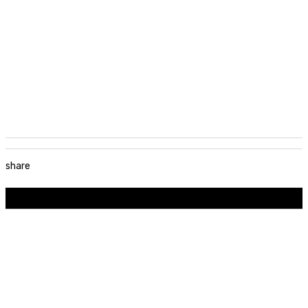
share
Kontakt
Basketbalový klub MBK AŠK Slávia Trnava
Rybníková 550/14, 917 01 Trnava
IČO: 37 984 870
DIČ: 2021922661