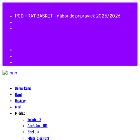
POĎ HRAŤ BASKET - nábor do prípraviek 2025/2026
Denný kemp
Úvod
Novinky
Muži
Mládež
Kadeti U18
Starší žiaci U16
Žiaci U14
Mladší žiaci U13