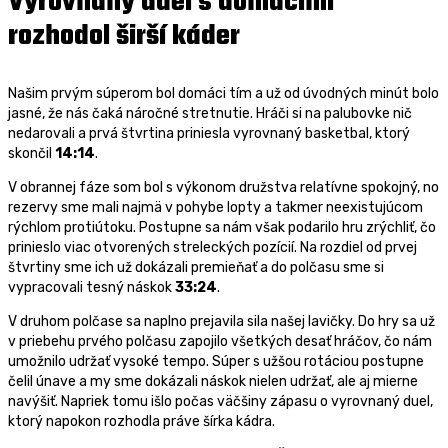
Vyrovnaný duel s domácimi
rozhodol širší káder
Našim prvým súperom bol domáci tím a už od úvodných minút bolo
jasné, že nás čaká náročné stretnutie. Hráči si na palubovke nič
nedarovali a prvá štvrtina priniesla vyrovnaný basketbal, ktorý
skončil
14:14
.
V obrannej fáze som bol s výkonom družstva relatívne spokojný, no
rezervy sme mali najmä v pohybe lopty a takmer neexistujúcom
rýchlom protiútoku. Postupne sa nám však podarilo hru zrýchliť, čo
prinieslo viac otvorených streleckých pozícií. Na rozdiel od prvej
štvrtiny sme ich už dokázali premieňať a do polčasu sme si
vypracovali tesný náskok
33:24
.
V druhom polčase sa naplno prejavila sila našej lavičky. Do hry sa už
v priebehu prvého polčasu zapojilo všetkých desať hráčov, čo nám
umožnilo udržať vysoké tempo. Súper s užšou rotáciou postupne
čelil únave a my sme dokázali náskok nielen udržať, ale aj mierne
navýšiť. Napriek tomu išlo počas väčšiny zápasu o vyrovnaný duel,
ktorý napokon rozhodla práve šírka kádra.