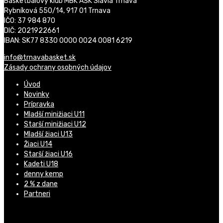
Basketbalový klub MBK AŠK Slávia Trnava
Rybníková 550/14, 917 01 Trnava
IČO: 37 984 870
DIČ: 2021922661
IBAN: SK77 8330 0000 0024 0081 6219
info@trnavabasket.sk
Zásady ochrany osobných údajov
Úvod
Novinky
Prípravka
Mladší minižiaci U11
Starší minižiaci U12
Mladší žiaci U13
Žiaci U14
Starší žiaci U16
Kadeti U18
denny kemp
2 % z dane
Partneri