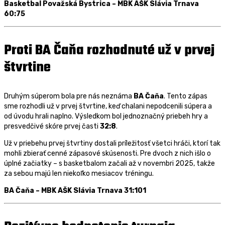
Basketbal Považská Bystrica – MBK AŠK Slávia Trnava
60:75
Proti BA Čaňa rozhodnuté už v prvej
štvrtine
Druhým súperom bola pre nás neznáma
BA Čaňa
. Tento zápas
sme rozhodli už v prvej štvrtine, keď chalani nepodcenili súpera a
od úvodu hrali naplno. Výsledkom bol jednoznačný priebeh hry a
presvedčivé skóre prvej časti
32:8
.
Už v priebehu prvej štvrtiny dostali príležitosť všetci hráči, ktorí tak
mohli zbierať cenné zápasové skúsenosti. Pre dvoch z nich išlo o
úplné začiatky – s basketbalom začali až v novembri 2025, takže
za sebou majú len niekoľko mesiacov tréningu.
BA Čaňa – MBK AŠK Slávia Trnava 31:101