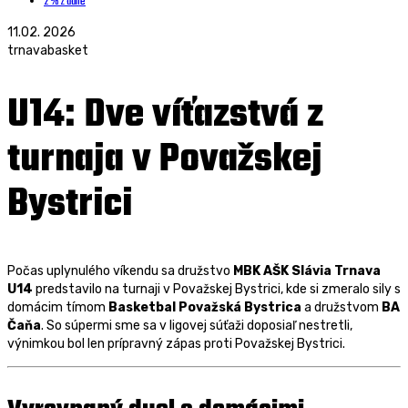
2 % z dane
11.02. 2026
trnavabasket
U14: Dve víťazstvá z
turnaja v Považskej
Bystrici
Počas uplynulého víkendu sa družstvo
MBK AŠK Slávia Trnava
U14
predstavilo na turnaji v Považskej Bystrici, kde si zmeralo sily s
domácim tímom
Basketbal Považská Bystrica
a družstvom
BA
Čaňa
. So súpermi sme sa v ligovej súťaži doposiaľ nestretli,
výnimkou bol len prípravný zápas proti Považskej Bystrici.