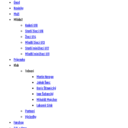
Úvod
Novinky
Muži
Mládež
Kadeti U18
Starší žiaci U16
Žiaci U14
Mladší žiaci U13
Starší minižiaci U12
Mladší minižiaci U11
Prípravka
Klub
Tréneri
Martin Herega
Jakub Švec
Boris Ščavnický
Ivan Šušanský
Mikuláš Majcher
Lubomír Sitár
Partneri
Výsledky
Fanshop