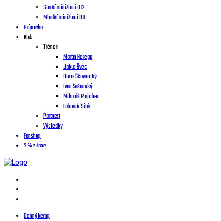
Starší minižiaci U12
Mladší minižiaci U11
Prípravka
Klub
Tréneri
Martin Herega
Jakub Švec
Boris Ščavnický
Ivan Šušanský
Mikuláš Majcher
Lubomír Sitár
Partneri
Výsledky
Fanshop
2 % z dane
Denný kemp